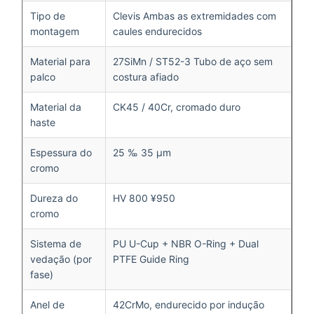
Tipo de
Clevis Ambas as extremidades com
montagem
caules endurecidos
Material para
27SiMn / ST52-3 Tubo de aço sem
palco
costura afiado
Material da
CK45 / 40Cr, cromado duro
haste
Espessura do
25 ‰ 35 μm
cromo
Dureza do
HV 800 ¥950
cromo
Sistema de
PU U-Cup + NBR O-Ring + Dual
vedação (por
PTFE Guide Ring
fase)
Anel de
42CrMo, endurecido por indução