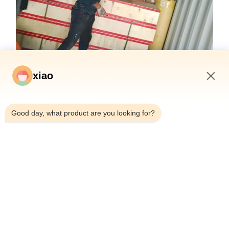
xiao
2:12 PM
Perguntas Frequentes
Good day, what product are you looking for?
Qual é a marca deste cilindro hidráulico?
O nome comercia
é Guoyue.
Onde é fabricado este cilindro
Este cilindro hi
hidráulico?
China.
Que tipo de certificação tem este cilindro
Este cilindro hid
hidráulico?
CE.