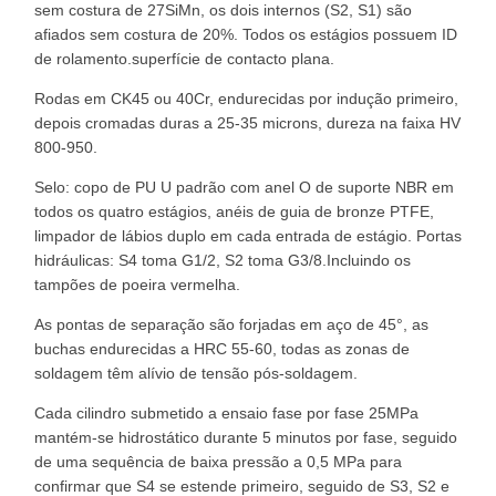
sem costura de 27SiMn, os dois internos (S2, S1) são
afiados sem costura de 20%. Todos os estágios possuem ID
de rolamento.superfície de contacto plana.
Rodas em CK45 ou 40Cr, endurecidas por indução primeiro,
depois cromadas duras a 25-35 microns, dureza na faixa HV
800-950.
Selo: copo de PU U padrão com anel O de suporte NBR em
todos os quatro estágios, anéis de guia de bronze PTFE,
limpador de lábios duplo em cada entrada de estágio. Portas
hidráulicas: S4 toma G1/2, S2 toma G3/8.Incluindo os
tampões de poeira vermelha.
As pontas de separação são forjadas em aço de 45°, as
buchas endurecidas a HRC 55-60, todas as zonas de
soldagem têm alívio de tensão pós-soldagem.
Cada cilindro submetido a ensaio fase por fase 25MPa
mantém-se hidrostático durante 5 minutos por fase, seguido
de uma sequência de baixa pressão a 0,5 MPa para
confirmar que S4 se estende primeiro, seguido de S3, S2 e