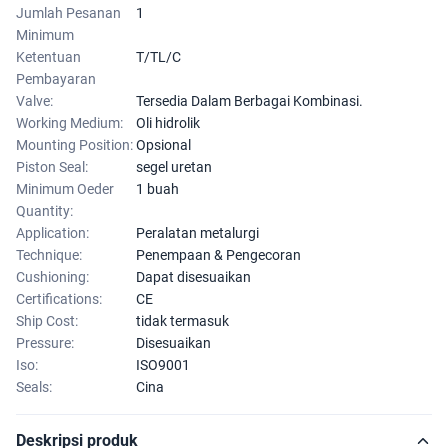
Jumlah Pesanan
1
Minimum
Ketentuan
T/TL/C
Pembayaran
Valve:
Tersedia Dalam Berbagai Kombinasi.
Working Medium:
Oli hidrolik
Mounting Position:
Opsional
Piston Seal:
segel uretan
Minimum Oeder
1 buah
Quantity:
Application:
Peralatan metalurgi
Technique:
Penempaan & Pengecoran
Cushioning:
Dapat disesuaikan
Certifications:
CE
Ship Cost:
tidak termasuk
Pressure:
Disesuaikan
Iso:
ISO9001
Seals:
Cina
Deskripsi produk