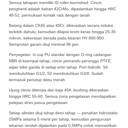
Semua tahapan memiliki ID roller-burnished. Cincin
penghenti adalah bahan 42CrMo, dipadamkan hingga HRC
48-52, permukaan kontak rata dengan tanah.
Batang dalam CK45 atau 40Cr, dikeraskan secara induksi
terlebih dahulu, kemudian dilapisi krom keras hingga 25-35
mikron, kekerasan berada pada kisaran HV 800-950.
Semprotan garam diuji minimal 96 jam.
Penyegelan: U-cup PU standar dengan O-ring cadangan
NBR di keempat tahap, cincin pemandu perunggu PTFE,
wiper bibir ganda di setiap entri tahap. Port hidrolik: S4
membutuhkan G1/2, S2 membutuhkan G3/8. Sudah
termasuk penutup debu merah.
Ujung clevis ditempa dari baja 45#, bushing dikeraskan
hingga HRC 55-60. Semua zona pengelasan mendapatkan
pelepas stres pasca pengelasan.
Setiap silinder diuji tahap demi tahap — penahan hidrostatis
25MPa selama 5 menit per tahap, kemudian pengurutan
tekanan rendah dijalankan pada 0,5MPa untuk memastikan