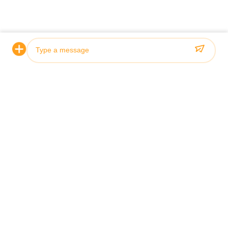
untuk Silinder Hidraulik ini?
Hidraulik ini adalah 
Berapa kisaran harga Silinder Hidrolik
Kisaran harga untuk 
ini?
adalah antara $250
Bagaimana Silinder Hidraulik ini
Silinder Hidrolik in
dikemas untuk pengiriman?
Berapa waktu pengiriman untuk
Waktu pengiriman Si
Silinder Hidraulik ini?
31 hari.
Photo
Apa syarat pembayaran yang diterima
Syarat pembayaran 
untuk Silinder Hidraulik ini?
Silinder Hidraulik i
Video Call
Audio Call