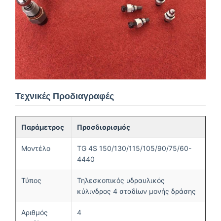
Τεχνικές Προδιαγραφές
Παράμετρος
Προσδιορισμός
Μοντέλο
TG 4S 150/130/115/105/90/75/60-
4440
Τύπος
Τηλεσκοπικός υδραυλικός
κύλινδρος 4 σταδίων μονής δράσης
Αριθμός
4