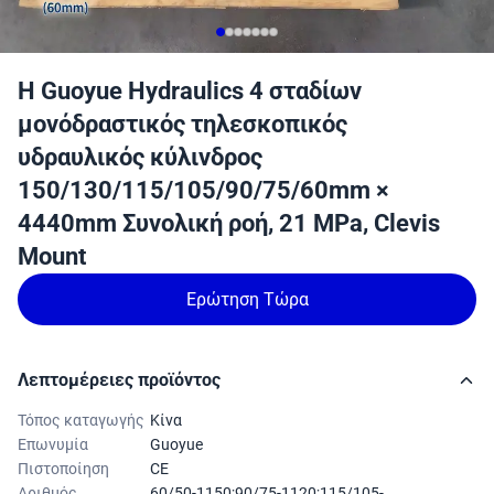
Η Guoyue Hydraulics 4 σταδίων
μονόδραστικός τηλεσκοπικός
υδραυλικός κύλινδρος
150/130/115/105/90/75/60mm ×
4440mm Συνολική ροή, 21 MPa, Clevis
Mount
Ερώτηση Τώρα
Λεπτομέρειες προϊόντος
Τόπος καταγωγής
Κίνα
Επωνυμία
Guoyue
Πιστοποίηση
CE
Αριθμός
60/50-1150;90/75-1120;115/105-