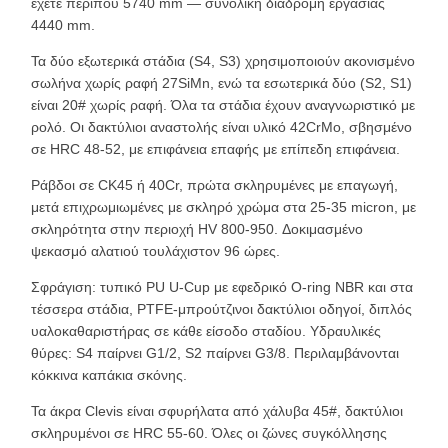
έχετε περίπου 5740 mm — συνολική διαδρομή εργασίας
4440 mm.
Τα δύο εξωτερικά στάδια (S4, S3) χρησιμοποιούν ακονισμένο
σωλήνα χωρίς ραφή 27SiMn, ενώ τα εσωτερικά δύο (S2, S1)
είναι 20# χωρίς ραφή. Όλα τα στάδια έχουν αναγνωριστικό με
ρολό. Οι δακτύλιοι αναστολής είναι υλικό 42CrMo, σβησμένο
σε HRC 48-52, με επιφάνεια επαφής με επίπεδη επιφάνεια.
Ράβδοι σε CK45 ή 40Cr, πρώτα σκληρυμένες με επαγωγή,
μετά επιχρωμιωμένες με σκληρό χρώμα στα 25-35 micron, με
σκληρότητα στην περιοχή HV 800-950. Δοκιμασμένο
ψεκασμό αλατιού τουλάχιστον 96 ώρες.
Σφράγιση: τυπικό PU U-Cup με εφεδρικό O-ring NBR και στα
τέσσερα στάδια, PTFE-μπρούτζινοι δακτύλιοι οδηγοί, διπλός
υαλοκαθαριστήρας σε κάθε είσοδο σταδίου. Υδραυλικές
θύρες: S4 παίρνει G1/2, S2 παίρνει G3/8. Περιλαμβάνονται
κόκκινα καπάκια σκόνης.
Τα άκρα Clevis είναι σφυρήλατα από χάλυβα 45#, δακτύλιοι
σκληρυμένοι σε HRC 55-60. Όλες οι ζώνες συγκόλλησης