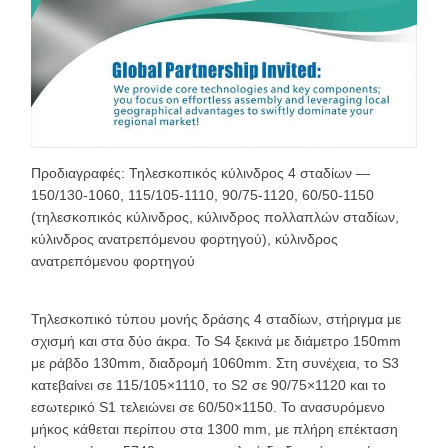
Προδιαγραφές: Τηλεσκοπικός κύλινδρος 4 σταδίων —
150/130-1060, 115/105-1110, 90/75-1120, 60/50-1150
(τηλεσκοπικός κύλινδρος, κύλινδρος πολλαπλών σταδίων,
κύλινδρος ανατρεπόμενου φορτηγού), κύλινδρος
ανατρεπόμενου φορτηγού
Τηλεσκοπικό τύπου μονής δράσης 4 σταδίων, στήριγμα με
σχισμή και στα δύο άκρα. Το S4 ξεκινά με διάμετρο 150mm
με ράβδο 130mm, διαδρομή 1060mm. Στη συνέχεια, το S3
κατεβαίνει σε 115/105×1110, το S2 σε 90/75×1120 και το
εσωτερικό S1 τελειώνει σε 60/50×1150. Το ανασυρόμενο
μήκος κάθεται περίπου στα 1300 mm, με πλήρη επέκταση