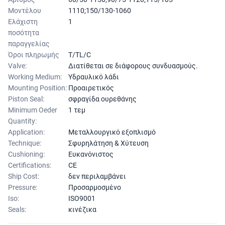
Μοντέλου
1110;150/130-1060
Ελάχιστη
1
ποσότητα
παραγγελίας
Όροι πληρωμής
T/TL/C
Valve:
Διατίθεται σε διάφορους συνδυασμούς.
Working Medium:
Υδραυλικό λάδι
Mounting Position:
Προαιρετικός
Piston Seal:
σφραγίδα ουρεθάνης
Minimum Oeder
1 τεμ
Quantity:
Application:
Μεταλλουργικό εξοπλισμό
Technique:
Σφυρηλάτηση & Χύτευση
Cushioning:
Ευκανόνιστος
Certifications:
CE
Ship Cost:
δεν περιλαμβάνει
Pressure:
Προσαρμοσμένο
Iso:
ISO9001
Seals:
κινέζικα