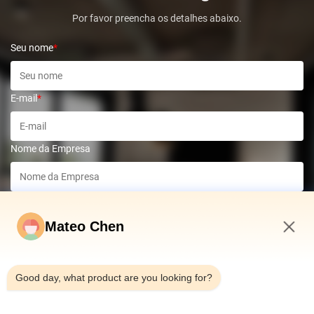
Por favor preencha os detalhes abaixo.
Seu nome
*
E-mail
*
Nome da Empresa
Número de telefone
*
Mateo Chen
Mensagem
*
8:27 AM
Good day, what product are you looking for?