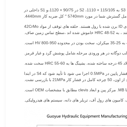
نوع تلسکوپی تک مرحله ای، نصب کلیوس در هر دو سر. S4 در 150mm سوراخ با میله 130mm شروع می شود، 1060mm ضربه. سپس S3 به 115/105 × 1110، S2 در 90/75 × 1120،و S1 داخلی در
دو مرحله بیرونی (S4 ، S3) از لوله بدون درز 27SiMn استفاده می کنند ، دو مرحله داخلی (S2 ، S1) 20 # بدون درز هستند. همه مراحل دارای ID برن شده با رول هستند. حلقه های توقف از مواد 42CrMo
HR خاموش شده اند ،سطح تماس زمین صاف.
خت شده.
هر سیلندر که مرحله به مرحله آزمایش شده است، برای 5 دقیقه در هر مرحله 25MPa هیدروستاتیک نگه داشته می شود، سپس یک توالی فشار پایین در 0.5MPa اجرا می شود تا تأیید شود که S4 در ابتدا
پی، کامیون های رول آف، تریلر های دانه، سیستم های هیدرولیکی.