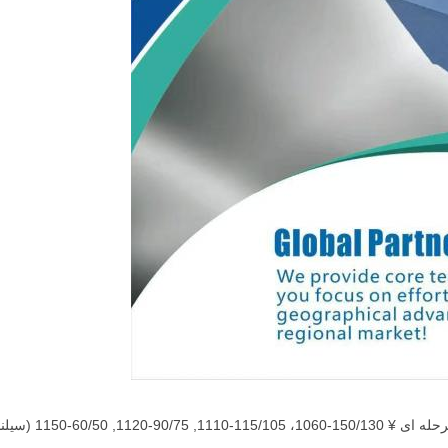
د مرحله ای، سیلندر کامپ، سیلندر تپل)