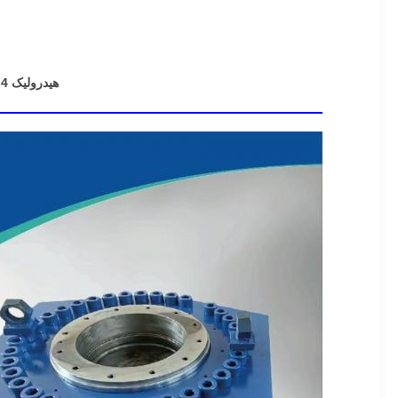
هیدرولیک Guoyue 4 مرحله تک تک عمل سیلندر هیدرولیک تلسکوپی 150/130/115/105/90/75/60mm × 4440mm کل ضربه، 21 MPa، Clevis Mount