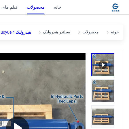
خانه
محصولات
فیلم های
خونه
محصولات
سیلندر هیدرولیک
هیدرولیک Guoyue 4 مرحله تک عمل تلسکوپی هیدرولیک سیلندر 150/130/115/105/90/75/60mm × 4440mm کل ضربه، 21 MPa، Clevis Mount