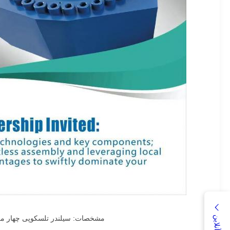
مشخصات: سیلندر تلسکوپی چهار مرحله ای ¥ 150/130-1060، 115/105-1110, 90/75-1120, 60/50-1150 (سیلندر تلسکوپی، سیلندر چن