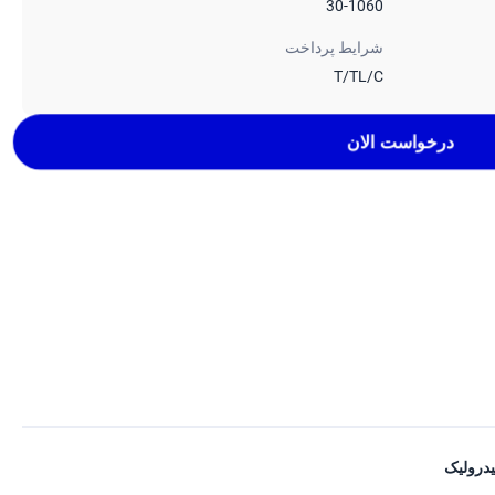
30-1060
شرایط پرداخت
T/TL/C
درخواست الان
درولیک