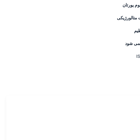
وم یورتان
 متالورژیکی
ظیم
می شود
I