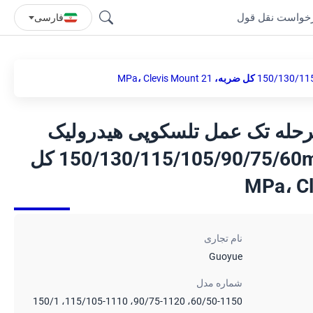
خواست نقل قول
فارسی
رولیک Guoyue 4 مرحله تک عمل تلسکوپی هیدرولیک
سیلندر 150/130/115/105/90/75/60mm × 4440mm کل
نام تجاری
Guoyue
شماره مدل
60/50-1150، 90/75-1120، 115/105-1110، 150/1