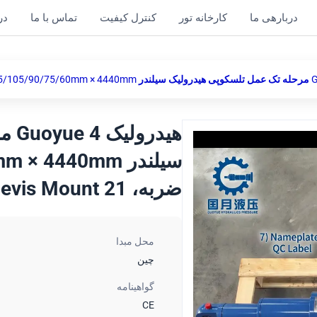
دربارهی ما
کارخانه تور
کنترل کیفیت
تماس با ما
در
هید
ضربه، 21 MPa، Clevis Mount
محل مبدا
چین
گواهینامه
CE