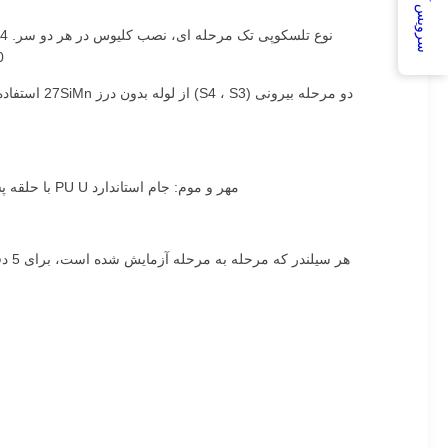
سرویس آنلاین
60/50 × 1150 پ
مهر و موم: جام استاندارد PU U با حلقه پشتیبان O NBR در هر چهار مرحله ، حلقه های راهنمای برنز PTFE ، پاک کننده لب دوگانه در هر ورودی مرحله.شامل پوشش گرد و غبار قرمز.