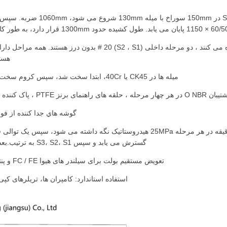
ایان می یابد. طول کشيده حدود 1300mm قرار دارد، به طور کامل گسترش شما در مورد 5740mm ′′ کل ضربه کار 4440mm.
هستند ، به C 48-52
میله ها در CK45 یا 40Cr، ابتدا سخت شد، سپس کروم سخت به 25-35 میکران، سخت بودن در محدوده HV 800-950 است.
گوشه هاي جدا کننده از فولاد 45 درجه ساخته شده، بشينگ ها به HRC 55-60 س
گسترش می یابد و سپس S3، S2، S1 به ترتیب.بعد از اون، 50 چرخه کامل در فشار کار 21MPa با بازرسی نشت.
تعویض مستقیم بولت برای سیلندر های هیوا FC / FE و پنتا MB. مرکز پین و ابعاد clevis مطابق با مشخصات OEM است.
استفاده استاندارد: کامپران ها، تریلرهای ک