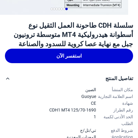
سلسلة CDH طاحونة العمل الثقيل نوع
أسطوانة هيدروليكية MT4 متوسطة ترونيون
ل مع نهاية عصا كروية للسدود والصناعة
استفسر الآن
صيل المنتج
ن المنشأ
الصين
 العلامة التجارية
Guoyue
دة
CE
 الطراز
CDH1 MT4 125/70-1690
د الأدنى لكمية
1
لب
ط الدفع
تي/تل/ج
Applicati
المعدات المعدنية