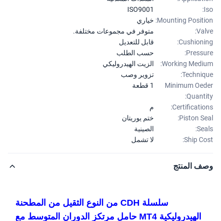
ISO9001
Mounting Positi
خياري
Val
متوفر في مجموعات مختلفة.
Cushioni
قابل للتعديل
Pressu
حسب الطلب
Working Medi
الزيت الهيدروليكي
Techniq
تزوير وصب
Minimum Oe
1 قطعة
Quanti
Certificatio
م
Piston Se
ختم يوريتان
Sea
الصينية
Ship Co
لا تشمل
ف المنتج
سلسلة CDH من النوع الثقيل من المطحنة
الهيدروليكية MT4 حامل مرتكز الدوران المتوسط ​​مع