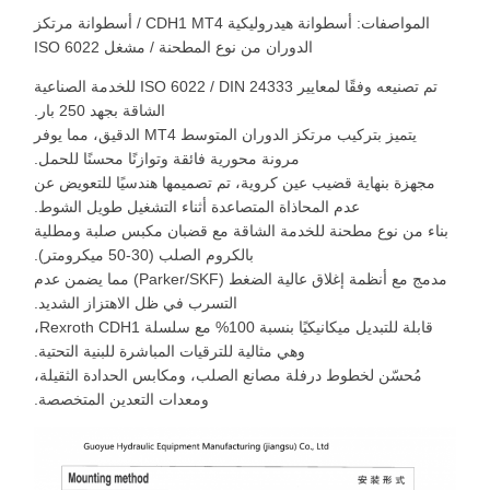
المواصفات: أسطوانة هيدروليكية CDH1 MT4 / أسطوانة مرتكز
الدوران من نوع المطحنة / مشغل ISO 6022
تم تصنيعه وفقًا لمعايير ISO 6022 / DIN 24333 للخدمة الصناعية
الشاقة بجهد 250 بار.
يتميز بتركيب مرتكز الدوران المتوسط ​​MT4 الدقيق، مما يوفر
مرونة محورية فائقة وتوازنًا محسنًا للحمل.
مجهزة بنهاية قضيب عين كروية، تم تصميمها هندسيًا للتعويض عن
عدم المحاذاة المتصاعدة أثناء التشغيل طويل الشوط.
بناء من نوع مطحنة للخدمة الشاقة مع قضبان مكبس صلبة ومطلية
بالكروم الصلب (30-50 ميكرومتر).
مدمج مع أنظمة إغلاق عالية الضغط (Parker/SKF) مما يضمن عدم
التسرب في ظل الاهتزاز الشديد.
قابلة للتبديل ميكانيكيًا بنسبة 100% مع سلسلة Rexroth CDH1،
وهي مثالية للترقيات المباشرة للبنية التحتية.
مُحسّن لخطوط درفلة مصانع الصلب، ومكابس الحدادة الثقيلة،
ومعدات التعدين المتخصصة.