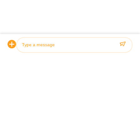
Πιστοποίηση & Ποιότητα
Οι υδραυλικοί κύλινδροι μας πληρούν αυστηρά πρότυπα
ποιότητας και είναι πιστοποιημένοι από κορυφαίους
νηογνώμονες, συμπεριλαμβανομένων των ABS, Lloyds και
SGS.
Photo
Video Call
Audio Call