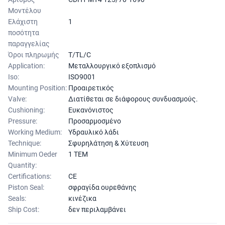
Μοντέλου
Ελάχιστη
1
ποσότητα
παραγγελίας
Όροι πληρωμής
T/TL/C
Application:
Μεταλλουργικό εξοπλισμό
Iso:
ISO9001
Mounting Position:
Προαιρετικός
Valve:
Διατίθεται σε διάφορους συνδυασμούς.
Cushioning:
Ευκανόνιστος
Pressure:
Προσαρμοσμένο
Working Medium:
Υδραυλικό λάδι
Technique:
Σφυρηλάτηση & Χύτευση
Minimum Oeder
1 ΤΕΜ
Quantity:
Certifications:
CE
Piston Seal:
σφραγίδα ουρεθάνης
Seals:
κινέζικα
Ship Cost:
δεν περιλαμβάνει