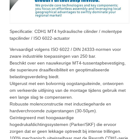
Specificatie: CDH1 MT4 hydraulische cilinder / molentype
tapcilinder / ISO 6022-actuator
Vervaardigd volgens ISO 6022 / DIN 24333-normen voor
zware industriële toepassingen van 250 bar.
Beschikt over een nauwkeurige MT4-tussentapbevestiging,
die superieure draaiflexibiliteit en geoptimaliseerde
belastingsverdeling biedt.
Uitgerust met een bolvormig oogstanguiteinde, ontworpen
om verkeerde uitlijning van de montage tijdens gebruik met
een lange slag te compenseren.
Robuuste molenconstructie met inductiegeharde en
hardverchroomde zuigerstangen (30-50μm).
Geïntegreerd met hoogwaardige
hogedrukafdichtingssystemen (Parker/SKF) die ervoor
zorgen dat er geen lekkage optreedt bij intense trillingen.
100% mechanisch uitwisselbaar met de Rexroth CDH1-serie,