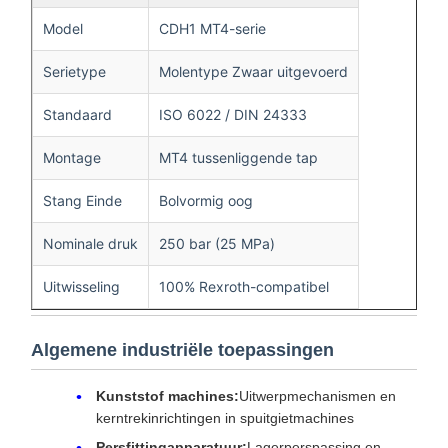
Model
CDH1 MT4-serie
Serietype
Molentype Zwaar uitgevoerd
Standaard
ISO 6022 / DIN 24333
Montage
MT4 tussenliggende tap
Stang Einde
Bolvormig oog
Nominale druk
250 bar (25 MPa)
Uitwisseling
100% Rexroth-compatibel
Algemene industriële toepassingen
Kunststof machines:
Uitwerpmechanismen en
kerntrekinrichtingen in spuitgietmachines
Persfittingapparatuur:
Lagerperspassing en