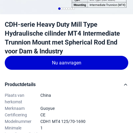
CDH-serie Heavy Duty Mill Type
Hydraulische cilinder MT4 Intermediate
Trunnion Mount met Spherical Rod End
voor Dam & Industry
Nu aanvragen
Productdetails
Plaats van
China
herkomst
Merknaam
Guoyue
Certificering
CE
Modelnummer
CDH1 MT4 125/70-1690
Minimale
1