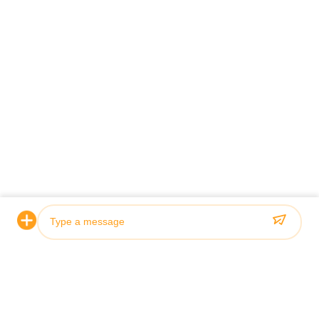
Certificering & Kwaliteit
Onze hydraulische cilinders voldoen aan strenge
kwaliteitsnormen en zijn gecertificeerd door toonaangevende
classificatiebureaus, waaronder ABS, Lloyds en SGS.
Photo