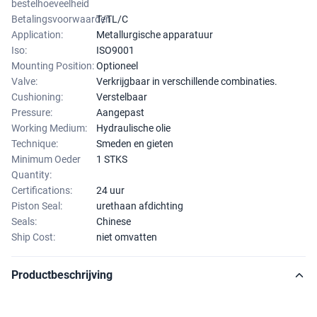
bestelhoeveelheid
Betalingsvoorwaarden
T/TL/C
Application:
Metallurgische apparatuur
Iso:
ISO9001
Mounting Position:
Optioneel
Valve:
Verkrijgbaar in verschillende combinaties.
Cushioning:
Verstelbaar
Pressure:
Aangepast
Working Medium:
Hydraulische olie
Technique:
Smeden en gieten
Minimum Oeder
1 STKS
Quantity:
Certifications:
24 uur
Piston Seal:
urethaan afdichting
Seals:
Chinese
Ship Cost:
niet omvatten
Productbeschrijving