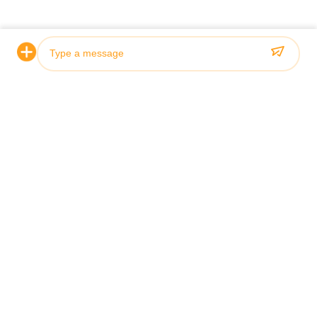
Certifications et qualité
Nos vérins hydrauliques répondent à des normes de qualité
rigoureuses et sont certifiés par les principales sociétés de
classification, notamment ABS, Lloyds et SGS.
Photo
Video Call
Audio Call