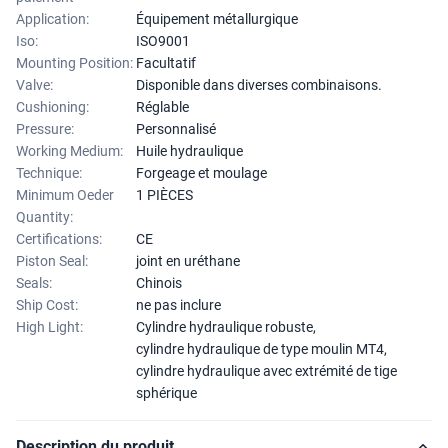
Application:
Équipement métallurgique
Iso:
ISO9001
Mounting Position:
Facultatif
Valve:
Disponible dans diverses combinaisons.
Cushioning:
Réglable
Pressure:
Personnalisé
Working Medium:
Huile hydraulique
Technique:
Forgeage et moulage
Minimum Oeder
1 PIÈCES
Quantity:
Certifications:
CE
Piston Seal:
joint en uréthane
Seals:
Chinois
Ship Cost:
ne pas inclure
High Light:
Cylindre hydraulique robuste
,
cylindre hydraulique de type moulin MT4
,
cylindre hydraulique avec extrémité de tige
sphérique
Description du produit