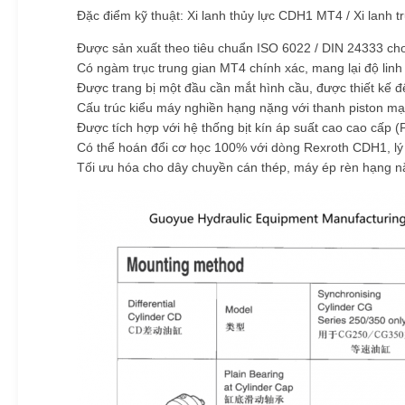
Đặc điểm kỹ thuật: Xi lanh thủy lực CDH1 MT4 / Xi lanh t
Được sản xuất theo tiêu chuẩn ISO 6022 / DIN 24333 cho
Có ngàm trục trung gian MT4 chính xác, mang lại độ linh 
Được trang bị một đầu cần mắt hình cầu, được thiết kế để
Cấu trúc kiểu máy nghiền hạng nặng với thanh piston 
Được tích hợp với hệ thống bịt kín áp suất cao cao cấp 
Có thể hoán đổi cơ học 100% với dòng Rexroth CDH1, lý 
Tối ưu hóa cho dây chuyền cán thép, máy ép rèn hạng nặ