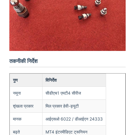
तकनीकी निर्देश
गुण
विनिर्देश
नमूना
सीडीएच1 एमटी4 सीरीज
शृंखला प्रकार
मिल प्रकार हेवी-ड्यूटी
मानक
आईएसओ 6022 / डीआईएन 24333
बढ़ते
MT4 इंटरमीडिएट ट्रूनियन