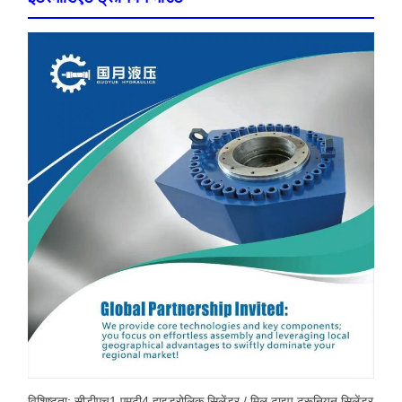
विशिष्टता: सीडीएच1 एमटी4 हाइड्रोलिक सिलेंडर / मिल टाइप ट्रूनियन सिलेंडर