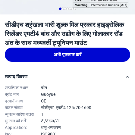
सीडीएच श्रृंखला भारी शुल्क मिल प्रकार हाइड्रोलिक
सिलेंडर एमटी4 बांध और उद्योग के लिए गोलाकार रॉड
अंत के साथ मध्यवर्ती ट्र्यूनियन माउंट
अभी पूछताछ करें
उत्पाद विवरण
उत्पत्ति का स्थान
चीन
ब्रांड नाम
Guoyue
प्रमाणीकरण
CE
मॉडल संख्या
सीडीएच1 एमटी4 125/70-1690
न्यूनतम आदेश मात्रा
1
भुगतान की शर्तें
टी/टीएल/सी
Application:
धातु -उपकरण
Iso:
ISO9001