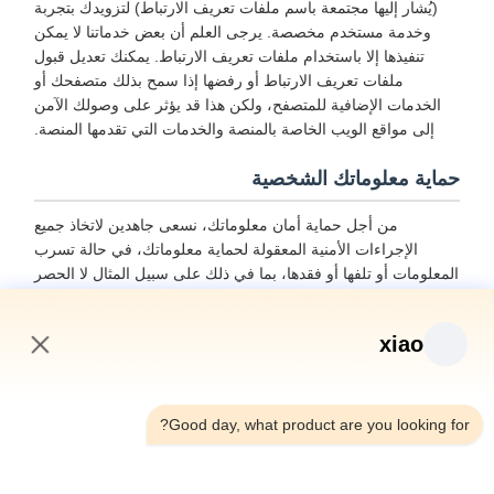
(يُشار إليها مجتمعة باسم ملفات تعريف الارتباط) لتزويدك بتجربة
وخدمة مستخدم مخصصة. يرجى العلم أن بعض خدماتنا لا يمكن
تنفيذها إلا باستخدام ملفات تعريف الارتباط. يمكنك تعديل قبول
ملفات تعريف الارتباط أو رفضها إذا سمح بذلك متصفحك أو
الخدمات الإضافية للمتصفح، ولكن هذا قد يؤثر على وصولك الآمن
إلى مواقع الويب الخاصة بالمنصة والخدمات التي تقدمها المنصة.
حماية معلوماتك الشخصية
من أجل حماية أمان معلوماتك، نسعى جاهدين لاتخاذ جميع
الإجراءات الأمنية المعقولة لحماية معلوماتك، في حالة تسرب
المعلومات أو تلفها أو فقدها، بما في ذلك على سبيل المثال لا الحصر
SSL، وتخزين تشفير المعلومات، والتحكم في الوصول إلى مركز
البيانات. نقوم أيضًا بإدارة الموظفين أو المتعاقدين من الباطن الذين
xiao
قد يتعرضون لمعلوماتك بشكل صارم، بما في ذلك على سبيل المثال
لا الحصر توقيع اتفاقيات السرية معهم، واتخاذ ضوابط سلطة مختلفة
10:57 AM
اعتمادًا على المنصب، ومراقبة عملياتهم.
Good day, what product are you looking for?
حماية القاصرين
نولي أهمية لحماية المعلومات الشخصية للقاصرين. إذا كنت قاصرًا،