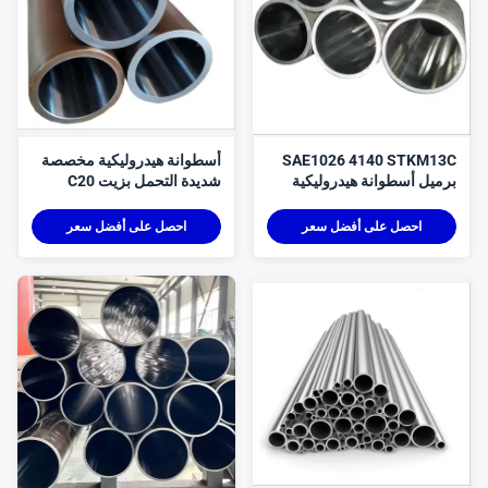
SAE1026 4140 STKM13
أسطوانة هيدروليكية مخصصة
رميل أسطوانة هيدروليكية
شديدة التحمل بزيت C20
مخصصة زيت ثقيل H8-H9
CK45 E355 ST52
لتسامح
احصل على أفضل سعر
احصل على أفضل سعر