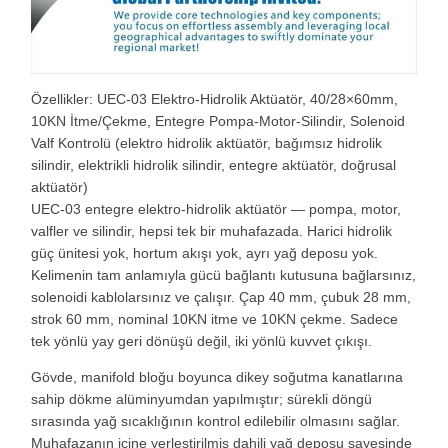
Özellikler: UEC-03 Elektro-Hidrolik Aktüatör, 40/28×60mm,
10KN İtme/Çekme, Entegre Pompa-Motor-Silindir, Solenoid
Valf Kontrolü (elektro hidrolik aktüatör, bağımsız hidrolik
silindir, elektrikli hidrolik silindir, entegre aktüatör, doğrusal
aktüatör)
UEC-03 entegre elektro-hidrolik aktüatör — pompa, motor,
valfler ve silindir, hepsi tek bir muhafazada. Harici hidrolik
güç ünitesi yok, hortum akışı yok, ayrı yağ deposu yok.
Kelimenin tam anlamıyla gücü bağlantı kutusuna bağlarsınız,
solenoidi kablolarsınız ve çalışır. Çap 40 mm, çubuk 28 mm,
strok 60 mm, nominal 10KN itme ve 10KN çekme. Sadece
tek yönlü yay geri dönüşü değil, iki yönlü kuvvet çıkışı.
Gövde, manifold bloğu boyunca dikey soğutma kanatlarına
sahip dökme alüminyumdan yapılmıştır; sürekli döngü
sırasında yağ sıcaklığının kontrol edilebilir olmasını sağlar.
Muhafazanın içine yerleştirilmiş dahili yağ deposu sayesinde