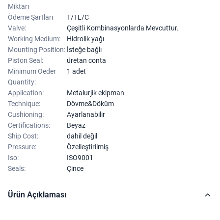
Miktarı
Ödeme Şartları
T/TL/C
Valve:
Çeşitli Kombinasyonlarda Mevcuttur.
Working Medium:
Hidrolik yağı
Mounting Position:
İsteğe bağlı
Piston Seal:
üretan conta
Minimum Oeder
1 adet
Quantity:
Application:
Metalurjik ekipman
Technique:
Dövme&Döküm
Cushioning:
Ayarlanabilir
Certifications:
Beyaz
Ship Cost:
dahil değil
Pressure:
Özelleştirilmiş
Iso:
ISO9001
Seals:
Çince
Ürün Açıklaması