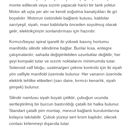
monte edilecek veya sızıntı yapacak harici bir tank yoktur.
Motor alt uçta yer alır ve kendi soğutma kanatçıkları ile gri
boyalıdır. Motorun üstündeki bağlantı kutusu, kablolar
sarı/yeşil, siyah, mavi kablolarla önceden soyulmuş olarak
gelir; elektrikçinizin sonlandırması için hazırdır.
Kırmızı/beyaz spiral işaretli iki yüksek basınç hortumu
manifoldu silindir silindirine bağlar. Bunlar kısa, entegre
çalışmalardır, sahada değiştirilebilen uzunluklar değildir; her
şeyi kompakt tutar ve sızıntı noktalarını minimumda tutar.
Solenoid valf bloğu, uzatma/geri çekme kontrolü için iki siyah
yön valfiyle manifold üzerinde bulunur. Her vananın üzerinde
elektrik tehlike etiketleri (sarı daire, kırmızı kenarlık, siyah
şimşek) bulunur.
Silindir namlusu siyah boyalı çeliktir, çubuğun ucunda
sertleştirilmiş bir burcun bastırıldığı çatallı bir halka bulunur.
Standart çatallı pim montajı, mevcut bağlantı kurulumlarına
kolayca takılabilir. Çubuk yüzeyi sert krom kaplıdır, silecek
contası kirlenmeyi dışarıda tutar.