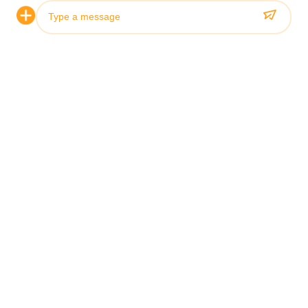
Photo
Video Call
Audio Call