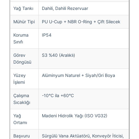
Yağ Tankı
Dahili, Dahili Rezervuar
Mühür Tipi
PU U-Cup + NBR O-Ring + Çift Silecek
Koruma
IP54
Sınıfı
Görev
S3 %40 (Aralıklı)
Döngüsü
Yüzey
Alüminyum Naturel + Siyah/Gri Boya
İşlemi
Çalışma
-10°C ila +60°C
Sıcaklığı
Yağ
Madeni Hidrolik Yağı (ISO VG32)
Ortamı
Başvuru
Sürgülü Vana Aktüatörü, Konveyör İticisi,