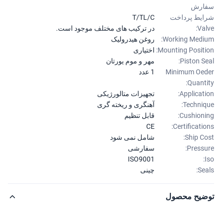
ارش
یط پرداخت
T/TL/C
Val
در ترکیب های مختلف موجود است.
Working Medi
روغن هیدرولیک
Mounting Positi
اختیاری
Piston Se
مهر و موم یورتان
Minimum Oe
1 عدد
Quanti
Applicati
تجهیزات متالورژیکی
Techniq
آهنگری و ریخته گری
Cushioni
قابل تنظیم
CE
Certificatio
Ship Co
شامل نمی شود
Pressu
سفارشی
ISO9001
Sea
چینی
ضیح محصول