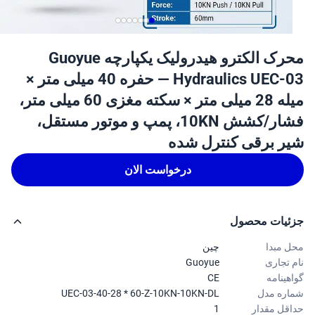
محرک الکترو هیدرولیک یکپارچه Guoyue
Hydraulics UEC-03 — حفره 40 میلی متر ×
میله 28 میلی متر × سکته مغزی 60 میلی متر،
فشار/کشش 10KN، پمپ و موتور مستقل،
ر برقی کنترل شده
درخواست الان
ئیات محصول
 مبدا
چین
 تجاری
Guoyue
هینامه
CE
ره مدل
UEC-03-40-28 * 60-Z-10KN-10KN-DL
قل مقدار
1