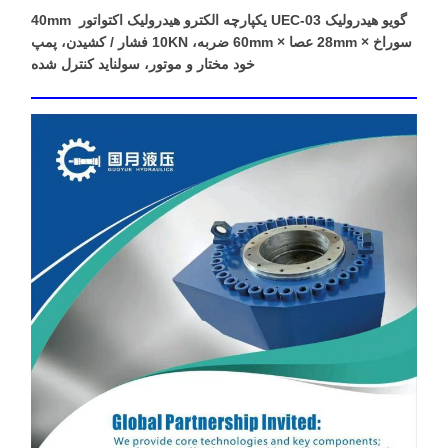
گویو هیدرولیک UEC-03 یکپارچه الکترو هیدرولیک اکتواتور ️ 40mm
سوراخ × 28mm عصا × 60mm ضربه، 10KN فشار / کشیدن، پمپ
خود مختار و موتور، سولناید کنترل شده