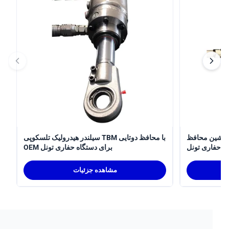
سیلندر هیدرولیک تلسکوپی
سیلندر هیدرولیک تلسکوپی TBM با محافظ دوتایی
ری تونل
OEM برای دستگاه حفاری تونل
مشاهده جزئیات