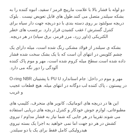
دو لوله با فشار بالا با علامت مارپیچ قرمز / سفید، انبوه کننده را به
بشکه سیلندر متصل می کنند.طول های قابل تعویض نیست . بلوک
دریچه سولنئود بر روی دسته بندی با دو دریچه جهت دار سیاه برای
کنترل گسترش / عقب کشیدن قرار دارد. برچسب های خطر
الکتریکی (داور زرد، مرز قرمز، برق سیاه) در هر دریچه.
بشکه ی سیلندر از فولاد مشکی رنگ شده است، میله دارای یک
چشم کلویس در انتهای آن است که با یک بشک سخت شده فشار
داده شده است.سطح میله کروم شده است، مهر و موم پاک کننده
آلودگی را دور نگه می دارد.
مهر و موم در داخل: جام استاندارد PU U با پشتیبان O-ring NBR
در پیستون ، پاک کننده لب دوگانه در انتهای میله. هیچ قطعات عجیب
و غریب
این ها در دریچه های اتوماتیک، کانویر های منحرف، کلیمپ های
مطبوعاتی، لوازم جوش خودکار و کنترل دریچه های دریایی استفاده
می شوند.تقریبا در هر جایی که شما نیاز به فشار مداوم / نیروی
کشش در هر دو جهت اما نمی خواهید به اجرا یک بسته نیروی
هیدرولیکی کامل فقط برای یک یا دو سیلندر.