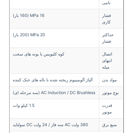
نامی
فشار
16 MPa (160 بار)
کاری
حداکثر
20 MPa (200 بار)
فشار
اتصال
کوه کلیویس با بوته های سخت
انتهای
میله
مواد بدن
آلیاژ آلومینیوم ریخته شده با باله های خنک کننده
نوع موتور
AC Induction / DC Brushless (سه مرحله ای)
قدرت
1.5 کیلو وات
موتور
منبع برق
380 ولت AC سه فاز / 24 ولت DC سولناید