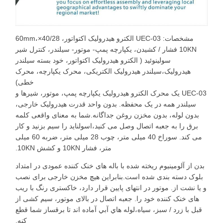
مشخصات: UEC-03 الکترو هیدرولیک اکتواتور، 40/28×60mm،
10KN فشار / کشیدن، یکپارچه پمپ- موتور- سیلندر، کنترل شیر
سولینوئید ( الکترو هیدرولیک اکتواتور، خود بسته سیلندر
هیدرولیک،سیلندر هیدرولیک الکتریکی، محرک یکپارچه، محرک
خطی)
UEC-03 یک محرک الکترو هیدرولیک یکپارچه پمپ، موتور، شیرها و
سیلندر همه در یک محفظه. بدون واحد قدرت هیدرولیک خارجی،
بدون لوله، بدون مخزن روغن جداگانه.شما به معنای واقعی کلمه
برق را به جعبه اتصال وصل می کنید،اسولناید را سیم بزنید و کار
می کند. سوراخ 40 میلی متر، چوب 28 میلی متر، ضربه 60 میلی
متر، فشار 10KN و کشش 10KN.
بدن از آلومینیوم ریخته شده با باله های خنک کننده عمودی در امتداد
بلوک دسته بندی شده است.بنابراین هیچ مخزن خارجی برای نصب
و یا نشت از. موتور در انتهای پایین قرار دارد، خاکستری رنگ با ریب
های خنک کننده خود را. جعبه اتصال در بالای موتور، سیم کشی از
قبل با زرد / سبز، سیاه،لوله هاي آبي آماده اند تا برقساز شما قطع
کنه.