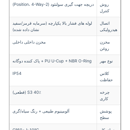
روش
دریچه جهت گیری سولنئود (2-Position، 4-Way)
کنترل
اتصال
لوله های فشار بالا یکپارچه (سرمایه قرمز/سفید
هیدرولیکی
نشان داده شده)
مخزن
مخزن داخلی داخلی
روغن
نوع مهر
PU U-Cup + NBR O-Ring + پاک کننده دوگانه
کلاس
IP54
حفاظت
چرخه
S3 40٪ (قطعی)
کاری
پوشش
آلومینیوم طبیعی + رنگ سیاه/گری
سطح
دمای کار
-10°C تا +60°C