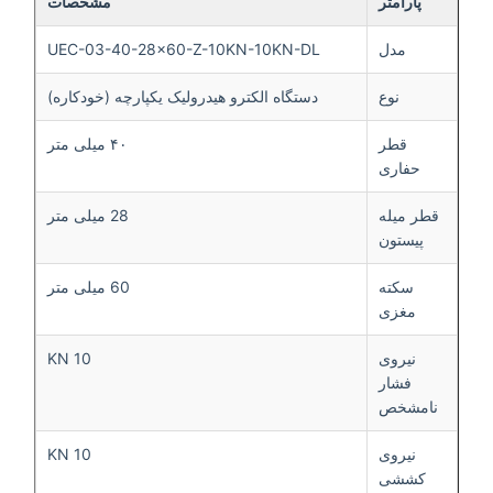
پارامتر
مشخصات
مدل
UEC-03-40-28×60-Z-10KN-10KN-DL
نوع
دستگاه الکترو هیدرولیک یکپارچه (خودکاره)
قطر
۴۰ میلی متر
حفاری
قطر میله
28 میلی متر
پیستون
سکته
60 میلی متر
مغزی
نیروی
10 KN
فشار
نامشخص
نیروی
10 KN
کششی