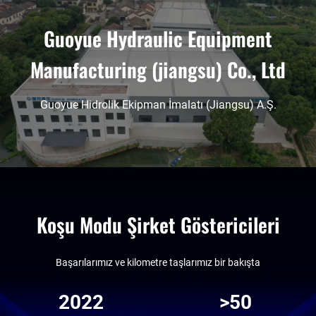
Guoyue Hydraulic Equipment
Manufacturing (jiangsu) Co., Ltd
Guoyue Hidrolik Ekipman İmalatı (Jiangsu) A.Ş.
Koşu Modu Şirket Göstericileri
Başarılarımız ve kilometre taşlarımız bir bakışta
2022
>50