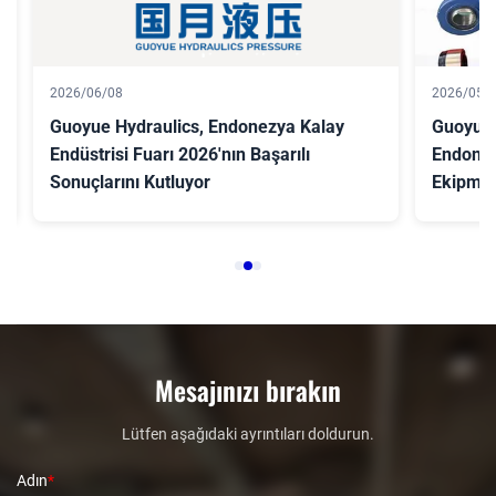
2026/06/08
2026/05/
Guoyue Hydraulics, Endonezya Kalay
Guoyue H
Endüstrisi Fuarı 2026'nın Başarılı
Endonez
Sonuçlarını Kutluyor
Ekipmanl
Fuarda K
Mesajınızı bırakın
Lütfen aşağıdaki ayrıntıları doldurun.
Adın
*