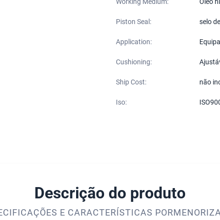
Working Medium:
Óleo h
Piston Seal:
selo d
Application:
Equipa
Cushioning:
Ajustá
Ship Cost:
não inc
Iso:
ISO90
Descrição do produto
ECIFICAÇÕES E CARACTERÍSTICAS PORMENORIZ