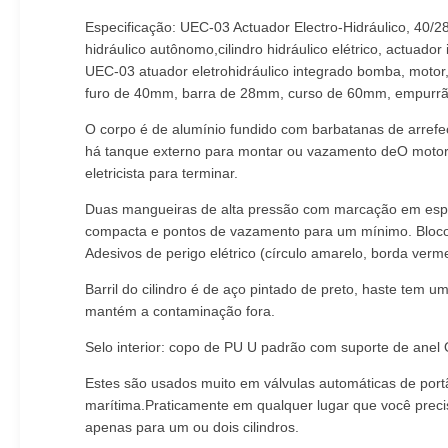
Especificação: UEC-03 Actuador Electro-Hidráulico, 40/28
hidráulico autônomo,cilindro hidráulico elétrico, actuador 
UEC-03 atuador eletrohidráulico integrado bomba, motor, 
furo de 40mm, barra de 28mm, curso de 60mm, empurrão 
O corpo é de alumínio fundido com barbatanas de arrefec
há tanque externo para montar ou vazamento deO motor f
eletricista para terminar.
Duas mangueiras de alta pressão com marcação em espira
compacta e pontos de vazamento para um mínimo. Bloco d
Adesivos de perigo elétrico (círculo amarelo, borda verme
Barril do cilindro é de aço pintado de preto, haste tem
mantém a contaminação fora.
Selo interior: copo de PU U padrão com suporte de anel 
Estes são usados muito em válvulas automáticas de port
marítima.Praticamente em qualquer lugar que você preci
apenas para um ou dois cilindros.