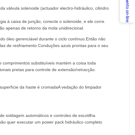
Atendimento on-line
 válvula solenoide (actuador electro-hidráulico, cilindro
ia à caixa de junção, conecte o solenoide, e ele corre.
o apenas de retorno da mola unidirecional.
do óleo gerenciável durante o ciclo contínuo.Então não
elas de resfriamento.Conduções azuis prontas para o seu
e comprimentos substituíveis mantém a coisa toda
onais pretas para controle de extensão/retracção.
A superfície da haste é cromadaA vedação do limpador
de soldagem automáticos e controles de escotilha
não quer executar um power pack hidráulico completo