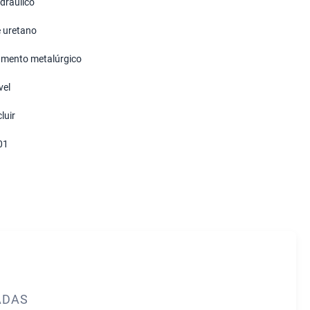
idráulico
e uretano
mento metalúrgico
vel
luir
01
ADAS