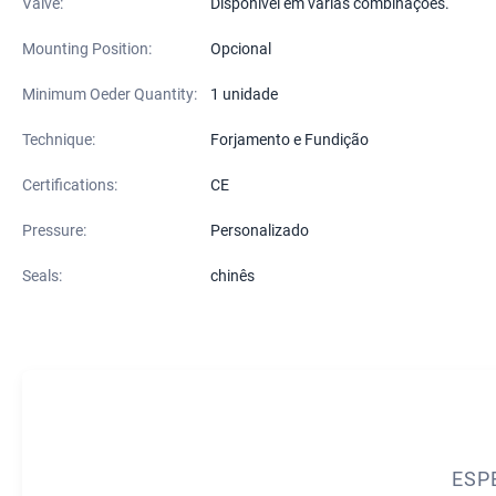
Valve:
Disponível em várias combinações.
Mounting Position:
Opcional
Minimum Oeder Quantity:
1 unidade
Technique:
Forjamento e Fundição
Certifications:
CE
Pressure:
Personalizado
Seals:
chinês
ESP