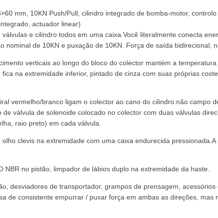
×60 mm, 10KN Push/Pull, cilindro integrado de bomba-motor, controlo da
integrado, actuador linear)
válvulas e cilindro todos em uma caixa.Você literalmente conecta energ
nominal de 10KN e puxação de 10KN. Força de saída bidirecional, nã
imento verticais ao longo do bloco do colector mantém a temperatura 
ica na extremidade inferior, pintado de cinza com suas próprias cost
l vermelho/branco ligam o colector ao cano do cilindro.não campo d
e válvula de solenoide colocado no colector com duas válvulas direci
lha, raio preto) em cada válvula.
 um olho clevis na extremidade com uma caixa endurecida pressionada.
O NBR no pistão, limpador de lábios duplo na extremidade da haste.
ão, desviadores de transportador, grampos de prensagem, acessórios 
sa de consistente empurrar / puxar força em ambas as direções, mas 