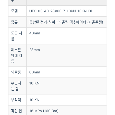
모델
UEC-03-40-28×60-Z-10KN-10KN-DL
종류
통합된 전기-하이드라울릭 액추에이터 (자율주행)
도공 지
40mm
름
피스톤
28mm
막대 지
름
뇌졸중
60mm
부딪히
10 KN
는 힘
부착력
10 KN
작업 압
16 MPa (160 Bar)