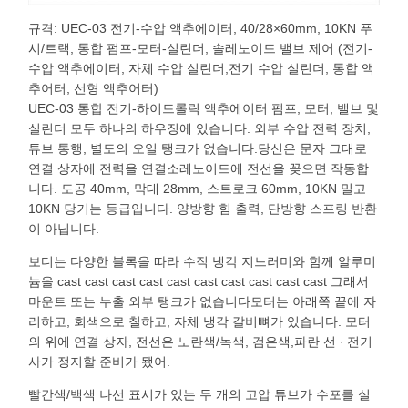
규격: UEC-03 전기-수압 액추에이터, 40/28×60mm, 10KN 푸
시/트랙, 통합 펌프-모터-실린더, 솔레노이드 밸브 제어 (전기-
수압 액추에이터, 자체 수압 실린더,전기 수압 실린더, 통합 액
추어터, 선형 액추어터)
UEC-03 통합 전기-하이드롤릭 액추에이터 펌프, 모터, 밸브 및
실린더 모두 하나의 하우징에 있습니다. 외부 수압 전력 장치,
튜브 통행, 별도의 오일 탱크가 없습니다.당신은 문자 그대로
연결 상자에 전력을 연결소레노이드에 전선을 꽂으면 작동합
니다. 도공 40mm, 막대 28mm, 스트로크 60mm, 10KN 밀고
10KN 당기는 등급입니다. 양방향 힘 출력, 단방향 스프링 반환
이 아닙니다.
보디는 다양한 블록을 따라 수직 냉각 지느러미와 함께 알루미
늄을 cast cast cast cast cast cast cast cast cast cast 그래서
마운트 또는 누출 외부 탱크가 없습니다모터는 아래쪽 끝에 자
리하고, 회색으로 칠하고, 자체 냉각 갈비뼈가 있습니다. 모터
의 위에 연결 상자, 전선은 노란색/녹색, 검은색,파란 선 ∙ 전기
사가 정지할 준비가 됐어.
빨간색/백색 나선 표시가 있는 두 개의 고압 튜브가 수포를 실