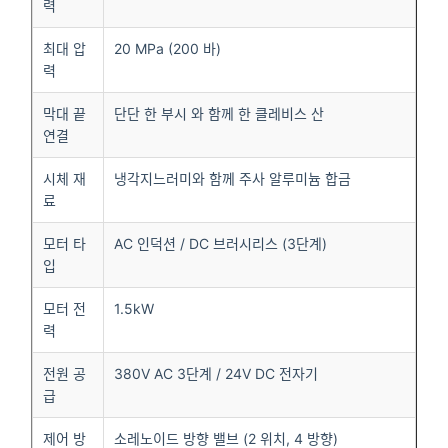
력
최대 압
20 MPa (200 바)
력
막대 끝
단단 한 부시 와 함께 한 클레비스 산
연결
시체 재
냉각지느러미와 함께 주사 알루미늄 합금
료
모터 타
AC 인덕션 / DC 브러시리스 (3단계)
입
모터 전
1.5kW
력
전원 공
380V AC 3단계 / 24V DC 전자기
급
제어 방
소레노이드 방향 밸브 (2 위치, 4 방향)