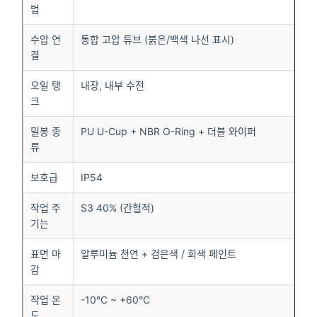
법
수압 연
통합 고압 튜브 (붉은/백색 나선 표시)
결
오일 탱
내장, 내부 수전
크
밀봉 종
PU U-Cup + NBR O-Ring + 더블 와이퍼
류
보호급
IP54
작업 주
S3 40% (간헐적)
기는
표면 마
알루미늄 천연 + 검은색 / 회색 페인트
감
작업 온
-10°C ~ +60°C
도