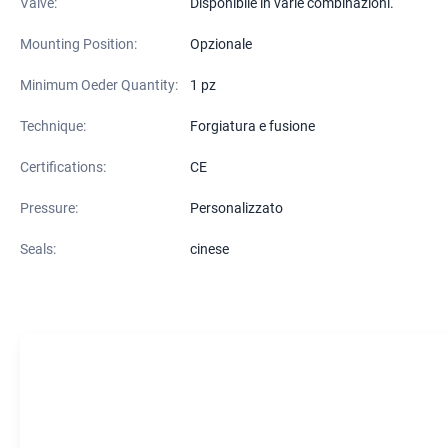
Valve:
Disponibile in varie combinazioni.
Mounting Position:
Opzionale
Minimum Oeder Quantity:
1 pz
Technique:
Forgiatura e fusione
Certifications:
CE
Pressure:
Personalizzato
Seals:
cinese