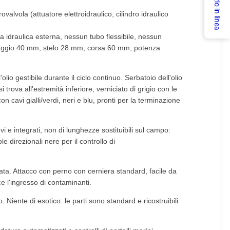
Servizio in linea
alvola (attuatore elettroidraulico, cilindro idraulico
a idraulica esterna, nessun tubo flessibile, nessun
 Alesaggio 40 mm, stelo 28 mm, corsa 60 mm, potenza
lio gestibile durante il ciclo continuo. Serbatoio dell'olio
trova all'estremità inferiore, verniciato di grigio con le
 cavi gialli/verdi, neri e blu, pronti per la terminazione
vi e integrati, non di lunghezze sostituibili sul campo:
e direzionali nere per il controllo di
sata. Attacco con perno con cerniera standard, facile da
ce l'ingresso di contaminanti.
Niente di esotico: le parti sono standard e ricostruibili