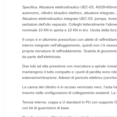
Specifica: Attuatore elettroidraulico UEC-03, 40/28×60mm, 
autonomo, cilindro idraulico elettrico, attuatore integrato, 
Attuatore elettroidraulico integrato UEC-03: pompa, motore
serbatoio dell'olio separato. Colleghi letteralmente l'ali
nominale 10 KN in spinta e 10 KN in tiro. Uscita della forz
Il corpo è in alluminio pressofuso con alette di raffreddamen
interno integrato nell'alloggiamento, quindi non c'è nessun 
proprie nervature di raffreddamento. Scatola di giunzione s
da parte dell'elettricista.
Due tubi ad alta pressione con marcatura a spirale rossa/bia
mantengono il tutto compatto e i punti di perdita sono ridott
estensione/ritrazione. Adesivi di pericolo elettrico (cerchi
La canna del cilindro è in acciaio verniciato nero, l'asta
inserire nelle configurazioni di collegamento esistenti. La
Tenuta interna: coppa a U standard in PU con supporto O-ri
con kit di guarnizioni di base.