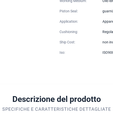
Working Medium:
Olio id
Piston Seal:
guarni
Application:
Appare
Cushioning:
Regola
Ship Cost:
non in
Iso:
ISO90
Descrizione del prodotto
SPECIFICHE E CARATTERISTICHE DETTAGLIATE