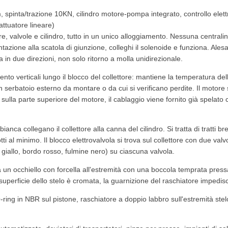
spinta/trazione 10KN, cilindro motore-pompa integrato, controllo elettrov
attuatore lineare)
, valvole e cilindro, tutto in un unico alloggiamento. Nessuna centralin
mentazione alla scatola di giunzione, colleghi il solenoide e funziona.
a in due direzioni, non solo ritorno a molla unidirezionale.
to verticali lungo il blocco del collettore: mantiene la temperatura dell'o
serbatoio esterno da montare o da cui si verificano perdite. Il motore si 
ulla parte superiore del motore, il cablaggio viene fornito già spelato con
nca collegano il collettore alla canna del cilindro. Si tratta di tratti bre
i al minimo. Il blocco elettrovalvola si trova sul collettore con due valvol
o giallo, bordo rosso, fulmine nero) su ciascuna valvola.
 ha un occhiello con forcella all'estremità con una boccola temprata pres
 superficie dello stelo è cromata, la guarnizione del raschiatore impedis
ng in NBR sul pistone, raschiatore a doppio labbro sull'estremità stelo. 