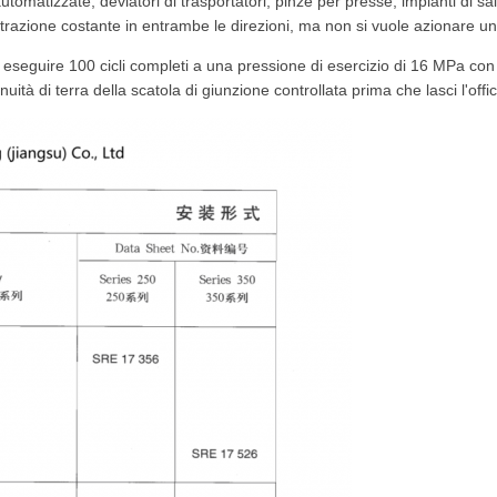
omatizzate, deviatori di trasportatori, pinze per presse, impianti di sald
razione costante in entrambe le direzioni, ma non si vuole azionare un 
 eseguire 100 cicli completi a una pressione di esercizio di 16 MPa con ca
nuità di terra della scatola di giunzione controllata prima che lasci l'offic