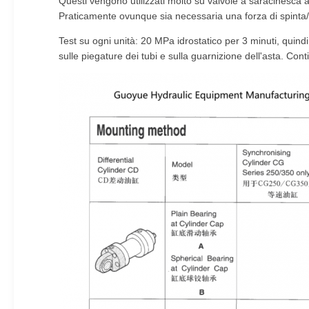
Questi vengono utilizzati molto su valvole a saracinesca aut
Praticamente ovunque sia necessaria una forza di spinta/t
Test su ogni unità: 20 MPa idrostatico per 3 minuti, quindi
sulle piegature dei tubi e sulla guarnizione dell'asta. Conti