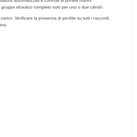
atura automatizzati e controlli di portelli marini.
gruppo idraulico completo solo per uno o due cilindri.
rico. Verificare la presenza di perdite su tutti i raccordi,
ina.