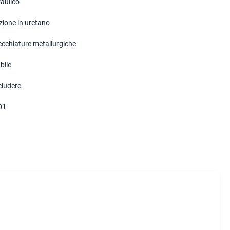
raulico
zione in uretano
cchiature metallurgiche
bile
cludere
01