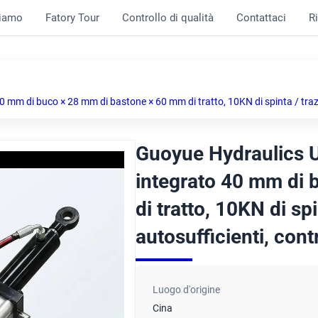
siamo
Fatory Tour
Controllo di qualità
Contattaci
R
0 mm di buco × 28 mm di bastone × 60 mm di tratto, 10KN di spinta / trazi
Guoyue Hydraulics U
integrato 40 mm di
di tratto, 10KN di s
autosufficienti, cont
Luogo d'origine
Cina