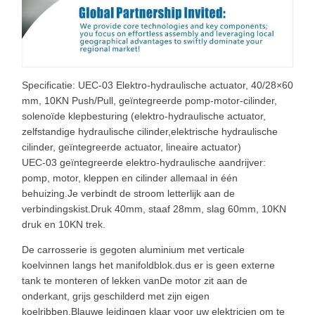
Specificatie: UEC-03 Elektro-hydraulische actuator, 40/28×60
mm, 10KN Push/Pull, geïntegreerde pomp-motor-cilinder,
solenoïde klepbesturing (elektro-hydraulische actuator,
zelfstandige hydraulische cilinder,elektrische hydraulische
cilinder, geïntegreerde actuator, lineaire actuator)
UEC-03 geïntegreerde elektro-hydraulische aandrijver:
pomp, motor, kleppen en cilinder allemaal in één
behuizing.Je verbindt de stroom letterlijk aan de
verbindingskist.Druk 40mm, staaf 28mm, slag 60mm, 10KN
druk en 10KN trek.
De carrosserie is gegoten aluminium met verticale
koelvinnen langs het manifoldblok.dus er is geen externe
tank te monteren of lekken vanDe motor zit aan de
onderkant, grijs geschilderd met zijn eigen
koelribben.Blauwe leidingen klaar voor uw elektricien om te