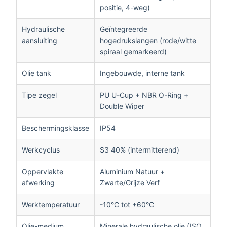
positie, 4-weg)
Hydraulische
Geïntegreerde
aansluiting
hogedrukslangen (rode/witte
spiraal gemarkeerd)
Olie tank
Ingebouwde, interne tank
Tipe zegel
PU U-Cup + NBR O-Ring +
Double Wiper
Beschermingsklasse
IP54
Werkcyclus
S3 40% (intermitterend)
Oppervlakte
Aluminium Natuur +
afwerking
Zwarte/Grijze Verf
Werktemperatuur
-10°C tot +60°C
Olie-medium
Minerale hydraulische olie (ISO