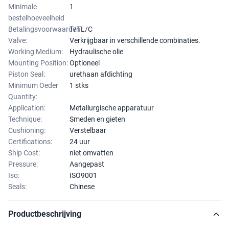
Minimale
1
bestelhoeveelheid
Betalingsvoorwaarden
T/TL/C
Valve:
Verkrijgbaar in verschillende combinaties.
Working Medium:
Hydraulische olie
Mounting Position:
Optioneel
Piston Seal:
urethaan afdichting
Minimum Oeder
1 stks
Quantity:
Application:
Metallurgische apparatuur
Technique:
Smeden en gieten
Cushioning:
Verstelbaar
Certifications:
24 uur
Ship Cost:
niet omvatten
Pressure:
Aangepast
Iso:
ISO9001
Seals:
Chinese
Productbeschrijving