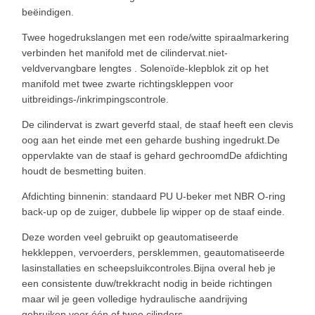
beëindigen.
Twee hogedrukslangen met een rode/witte spiraalmarkering
verbinden het manifold met de cilindervat.niet-
veldvervangbare lengtes . Solenoïde-klepblok zit op het
manifold met twee zwarte richtingskleppen voor
uitbreidings-/inkrimpingscontrole.
De cilindervat is zwart geverfd staal, de staaf heeft een clevis
oog aan het einde met een geharde bushing ingedrukt.De
oppervlakte van de staaf is gehard gechroomdDe afdichting
houdt de besmetting buiten.
Afdichting binnenin: standaard PU U-beker met NBR O-ring
back-up op de zuiger, dubbele lip wipper op de staaf einde.
Deze worden veel gebruikt op geautomatiseerde
hekkleppen, vervoerders, persklemmen, geautomatiseerde
lasinstallaties en scheepsluikcontroles.Bijna overal heb je
een consistente duw/trekkracht nodig in beide richtingen
maar wil je geen volledige hydraulische aandrijving
gebruiken voor één of twee cilinders.