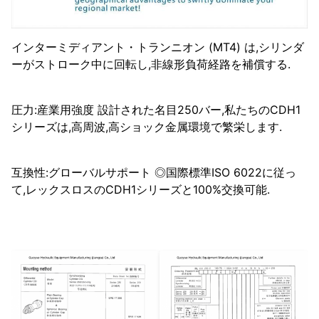
インターミディアント・トランニオン (MT4) は,シリンダ
ーがストローク中に回転し,非線形負荷経路を補償する.
圧力:産業用強度 設計された名目250バー,私たちのCDH1
シリーズは,高周波,高ショック金属環境で繁栄します.
互換性:グローバルサポート ◎国際標準ISO 6022に従っ
て,レックスロスのCDH1シリーズと100%交換可能.