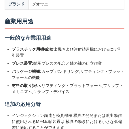
ブランド
グオウエ
産業用用途
一般的な産業用用途
プラスチック用機械:
噴出機および注射鋳造機におけるコア引
引装置
プレス装置:
軸承プレスの配合と軸の袖の組立作業
パッケージ機械:
カップ,バンドリング,リフティング・プラット
フォームの機能
材料の取り扱い:
リフティング・プラットフォーム,フリップ・
メカニズム,クランプ・デバイス
追加の応用分野
インジェクション鋳造と模具機械:模具の開閉または噴出動作
に使用されるMF4耳軸装置は,模具の動きにおける小さな弧偏
差に適応することができます.