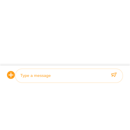
Contact Our Experts
*
*
Photo
Video Call