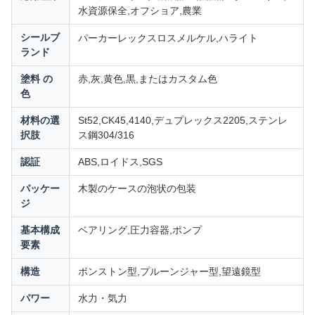
水資源保全,オフショア,農業
レックスロス
シールブ
パーカー
メルケル,ハライト
ランド
塗料 の
赤,灰,黄色,黒,またはカスタム色
色
材料の選
St52,CK45,4140,デュプレックス2205,ステンレ
択肢
ス鋼304/316
認証
ABS,ロイドス,SGS
パッケー
木製のケースの泡状の包装
ジ
基本構成
ベアリング,圧力容器,ポンプ
要素
構造
ポンストン型,プルーンジャー型,望遠鏡型
パワー
水力・気力