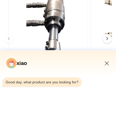
xiao
11:54 PM
トンネルボーリングマシン用OEMダブルシ
シールドマシ
Good day, what product are you looking for?
ールドTBMテレスコピック油圧シリンダー
ー トンネル
詳細を見る