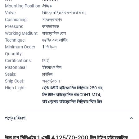
Mounting Position:
ঐচ্ছিক
Valve:
বিভিন্ন কম্বিনেশনে পাওয়া যায়।
Cushioning:
সামঞ্জস্যযোগ্য
Pressure:
কাস্টমাইজড
Working Medium:
হাইড্রোলিক তেল
Technique:
ফরজিং এবং কাস্টিং
Minimum Oeder
1 পিসিএস
Quantity:
Certifications:
সি.ই
Piston Seal:
ইউরেথেন সীল
Seals:
চাইনিজ
Ship Cost:
অন্তর্ভুক্ত না
High Light:
হেভি ডিউটি ​​হাইড্রোলিক সিলিন্ডার 250 বার
,
মিল টাইপ হাইড্রোলিক রাম CDH1 MT4
,
হাই প্রেসার হাইড্রোলিক সিলিন্ডার স্টিল মিল
পণ্যের বিবরণ
উচ্চ চাপ সিডিএইচ 1 এমটি 4 125/70-200 মিল টাইপ হাইড্রোলিক