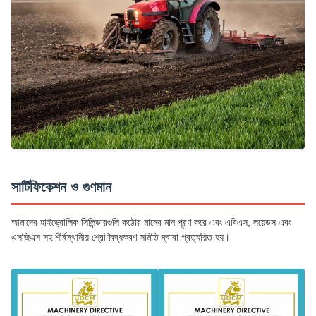
সার্টিফিকেশন ও গুণমান
আমাদের হাইড্রোলিক সিলিন্ডারগুলি কঠোর মানের মান পূরণ করে এবং এবিএস, লয়েডস এবং
এসজিএস সহ শীর্ষস্থানীয় শ্রেণিবদ্ধকরণ সমিতি দ্বারা প্রত্যয়িত হয়।