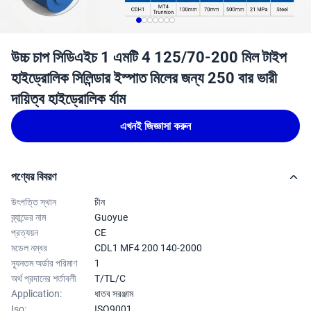
উচ্চ চাপ সিডিএইচ 1 এমটি 4 125/70-200 মিল টাইপ
হাইড্রোলিক সিলিন্ডার ইস্পাত মিলের জন্য 250 বার ভারী
দায়িত্ব হাইড্রোলিক র্যাম
এখনই জিজ্ঞাসা করুন
পণ্যের বিবরণ
উৎপত্তি স্থান
চীন
ব্র্যান্ডের নাম
Guoyue
প্রত্যয়ন
CE
মডেল নম্বর
CDL1 MF4 200 140-2000
ন্যূনতম অর্ডার পরিমাণ
1
অর্থ প্রদানের শর্তাবলী
T/TL/C
Application:
ধাতব সরঞ্জাম
Iso:
ISO9001