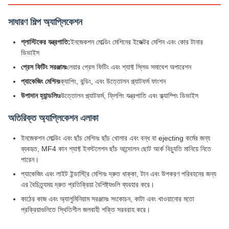
সাধারণ শিল্প অ্যাপ্লিকেশন
প্লাস্টিকের যন্ত্রপাতি:
ইনজেকশন মোল্ডিং মেশিনের ইজেক্টর মেশিন এবং কোর টানার
ডিভাইস
প্রেস ফিটিং সরঞ্জামঃ
লেয়ার প্রেস ফিটিং এবং শ্যাফ্ট স্লিভ সমাবেশ অপারেশন
প্যাকেজিং মেশিনঃ
ক্যাপিং, বন্ডিং, এবং উত্তোলন প্ল্যাটফর্ম ফাংশন
উপাদান হ্যান্ডলিংঃ
উত্তোলন প্ল্যাটফর্ম, ফ্লিপিং যন্ত্রপাতি এবং ক্ল্যাম্পিং ডিভাইস
অতিরিক্ত অ্যাপ্লিকেশন এলাকা
ইনজেকশন মোল্ডিং এবং ছাঁচ মেশিনঃ ছাঁচ খোলার এবং বন্ধ বা ejecting কর্মের জন্য
ব্যবহৃত, MF4 কান শ্যাফ্ট ইনস্টলেশন ছাঁচ আন্দোলন ছোট আর্ক বিচ্যুতি মানিয়ে নিতে
পারেন।
প্যাকেজিং এবং লাইট ইন্ডাস্ট্রি মেশিনঃ দ্রুত ধাক্কা, টান এবং উপকরণ পরিবহনের জন্য
এর বৈচিত্র্যময় দ্রুত প্রতিক্রিয়া বৈশিষ্ট্যগুলি ব্যবহার করে।
কাঠের কাজ এবং অ্যালুমিনিয়াম সরঞ্জামঃ সংকোচন, কাটা এবং খাওয়ানোর মতো
প্রক্রিয়াগুলিতে স্থিতিশীল জলবাহী শক্তি সরবরাহ করে।