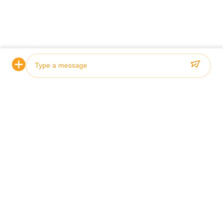
*
*
Photo
Video Call
Audio Call
বাড়ি
পণ্য
ভিডিও
আমাদের সম্পর্কে
কারখানা ভ্রমণ
মান নিয়ন্ত্রণ
আমাদের সাথে যোগাযোগ করুন
উদ্ধৃতির জন্য আবেদন
খবর