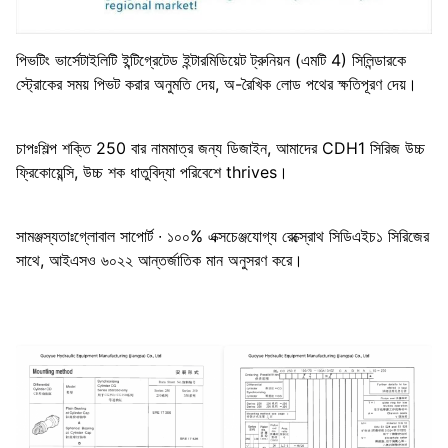
পিভটিং ভার্সেটাইলিটি ইন্টিগ্রেটেড ইন্টারমিডিয়েট ট্রুনিয়ন (এমটি 4) সিলিন্ডারকে
স্ট্রোকের সময় পিভট করার অনুমতি দেয়, অ-রৈখিক লোড পথের ক্ষতিপূরণ দেয়।
চাপঃশিল্প শক্তি 250 বার নামমাত্র জন্য ডিজাইন, আমাদের CDH1 সিরিজ উচ্চ
ফ্রিকোয়েন্সি, উচ্চ শক ধাতুবিদ্যা পরিবেশে thrives।
সামঞ্জস্যতাঃগ্লোবাল সাপোর্ট ∙ ১০০% এক্সচেঞ্জযোগ্য রেক্স্রোথ সিডিএইচ১ সিরিজের
সাথে, আইএসও ৬০২২ আন্তর্জাতিক মান অনুসরণ করে।