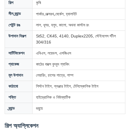
শিল্প
কৃষি
রেক্সরথ,
সীল ব্র্যান্ড
পার্কার,
মের্কেল, হ্যালাইট
পেইন্ট রঙ
লাল, ধূসর, হলুদ, কালো, অথবা কাস্টম রং
উপাদান বিকল্প
St52, CK45, 4140, Duplex2205, স্টেইনলেস স্টীল
304/316
সার্টিফিকেশন
এবিএস, লয়েডস, এসজিএস
প্যাকেজ
কাঠের বাক্সে বুদবুদ প্যাকিং
মূল উপাদান
লেয়ারিং, চাপের পাত্রে, পাম্প
কাঠামো
পিস্টন টাইপ, প্লঞ্জার টাইপ, টেলিস্কোপিক টাইপ
শক্তি
হাইড্রোলিক ও নিউম্যাটিক
ব্র্যান্ড
গুয়ুয়ে
শিল্প অ্যাপ্লিকেশন