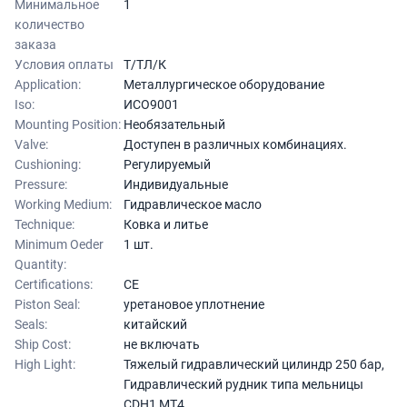
Минимальное
1
количество
заказа
Условия оплаты
Т/ТЛ/К
Application:
Металлургическое оборудование
Iso:
ИСО9001
Mounting Position:
Необязательный
Valve:
Доступен в различных комбинациях.
Cushioning:
Регулируемый
Pressure:
Индивидуальные
Working Medium:
Гидравлическое масло
Technique:
Ковка и литье
Minimum Oeder
1 шт.
Quantity:
Certifications:
CE
Piston Seal:
уретановое уплотнение
Seals:
китайский
Ship Cost:
не включать
High Light:
Тяжелый гидравлический цилиндр 250 бар
,
Гидравлический рудник типа мельницы
CDH1 MT4