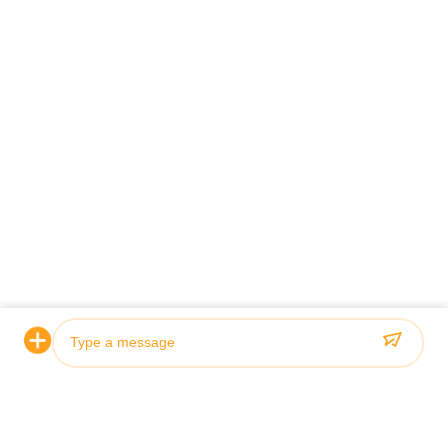
Les étiquettes
Cylindre hydraulique
cylindre hydraulique télescopique
vérins sur mesure
Vous pouvez également aimer