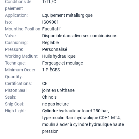
Conditions de
T/TL/C
paiement
Application:
Équipement métallurgique
Iso:
ISO9001
Mounting Position:
Facultatif
Valve:
Disponible dans diverses combinaisons.
Cushioning:
Réglable
Pressure:
Personnalisé
Working Medium:
Huile hydraulique
Technique:
Forgeage et moulage
Minimum Oeder
1 PIÈCES
Quantity:
Certifications:
CE
Piston Seal:
joint en uréthane
Seals:
Chinois
Ship Cost:
ne pas inclure
High Light:
Cylindre hydraulique lourd 250 bar
,
type moulin Ram hydraulique CDH1 MT4
,
moulin à acier à cylindre hydraulique haute
pression