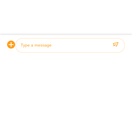
*
*
Photo
Video Call
Audio Call
홈
제품 소개
동영상
회사 소개
공장 투어
품질 관리
연락처
견적 요청