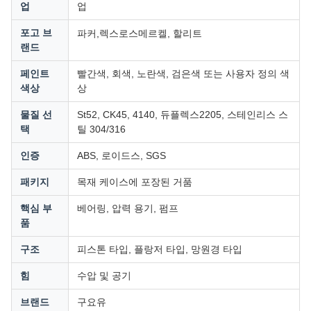
업
업
렉스로스
포고 브
파커,
메르켈, 할리트
랜드
페인트
빨간색, 회색, 노란색, 검은색 또는 사용자 정의 색
색상
상
물질 선
St52, CK45, 4140, 듀플렉스2205, 스테인리스 스
택
틸 304/316
인증
ABS, 로이드스, SGS
패키지
목재 케이스에 포장된 거품
핵심 부
베어링, 압력 용기, 펌프
품
구조
피스톤 타입, 플랑저 타입, 망원경 타입
힘
수압 및 공기
브랜드
구요유