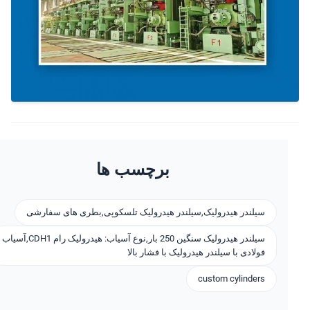
برچسب ها
سیلندر هیدرولیک,سیلندر هیدرولیک تلسکوپی,بطری های سفارشی
سیلندر هیدرولیک سنگین 250 بار,نوع آسیاب: هیدرولیک رام CDH1,آسیاب
فولادی با سیلندر هیدرولیک با فشار بالا
custom cylinders