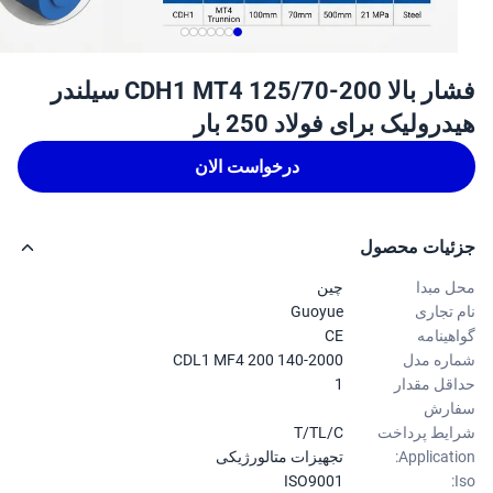
فشار بالا CDH1 MT4 125/70-200 سیلندر
رولیک برای فولاد 250 بار
درخواست الان
ئیات محصول
 مبدا
چین
 تجاری
Guoyue
هینامه
CE
ره مدل
CDL1 MF4 200 140-2000
قل مقدار
1
ارش
یط پرداخت
T/TL/C
Applicati
تجهیزات متالورژیکی
ISO9001