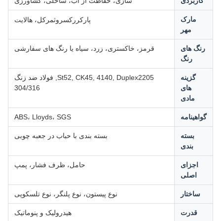
کاربردی
سازی، حفاظت از آب، ساحلی، کشاورزی
رکسروث
مارک
پارکر
مرکل، هالایت
مهر
رنگ های
قرمز، خاکستری، زرد، سیاه یا رنگ های سفارشی
رنگ
گزینه
St52, CK45, 4140, Duplex2205, فولاد ضد زنگ
های
304/316
مادی
واهینامه
ABS، Lloyds، SGS
بسته
بسته بندی با حباب در جعبه چوبی
بندی
اجزای
حامل، ظرف فشار، پمپ
اصلی
ساختار
نوع پیستون، نوع پلنگر، نوع تلسکوپی
قدرت
هیدرولیک و پنوماتیک