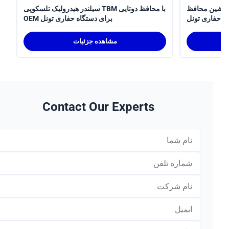
سیلندر هیدرولیک تلسکوپی
سیلندر هیدرولیک تلسکوپی TBM با محافظ دوتایی
ری تونل
OEM برای دستگاه حفاری تونل
مشاهده جزئیات
Contact Our Experts
*