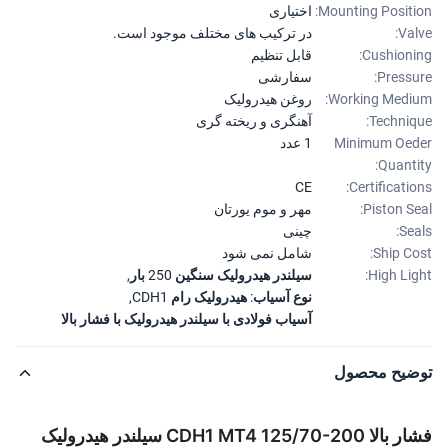
Mounting Positi
اختیاری
Val
در ترکیب های مختلف موجود است.
Cushioni
قابل تنظیم
Pressu
سفارشی
Working Medi
روغن هیدرولیک
Techniq
آهنگری و ریخته گری
Minimum Oe
1 عدد
Quanti
CE
Certificatio
Piston Se
مهر و موم یورتان
Sea
چینی
Ship Co
شامل نمی شود
High Lig
سیلندر هیدرولیک سنگین 250 بار
,
نوع آسیاب: هیدرولیک رام CDH1
,
آسیاب فولادی با سیلندر هیدرولیک با فشار بالا
ضیح محصول
فشار بالا CDH1 MT4 125/70-200 سیلندر هیدرولیک