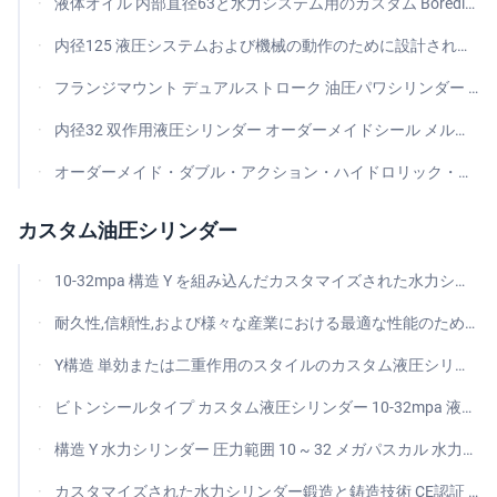
液体オイル 内部直径63と水力システム用のカスタム Borediameter を含む二重作用液体シリンダー
内径125 液圧システムおよび機械の動作のために設計されたカスタムダブルエンドの水力ピストンシリンダー
フランジマウント デュアルストローク 油圧パワシリンダー カスタムボア径 耐久性油圧アクチュエータ 出力供給
内径32 双作用液圧シリンダー オーダーメイドシール メルケル精密工業用設計
オーダーメイド・ダブル・アクション・ハイドロリック・シリンダー 小穴・ハイドロリック・シリンダー オーダーメイド・ボア直径仕様
カスタム油圧シリンダー
10-32mpa 構造 Y を組み込んだカスタマイズされた水力シリンダー
耐久性,信頼性,および様々な産業における最適な性能のために設計されたカスタム10-32mpa水力シリンダー
Y構造 単効または二重作用のスタイルのカスタム液圧シリンダー 液圧操作を提供する中国シールで装備
ビトンシールタイプ カスタム液圧シリンダー 10-32mpa 液圧プレス エレベーターと産業自動化のための理想的なソリューション
構造 Y 水力シリンダー 圧力範囲 10 ~ 32 メガパスカル 水力システムでの性能のために設計
カスタマイズされた水力シリンダー鍛造と鋳造技術 CE認証 工業用水力ソリューションのカスタマイズされた理想