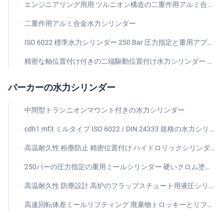
エンジニアリング用用 ツルニオン構造の二重作用アルミ合金水力シリンダー
二重作用アルミ合金水力シリンダー
ISO 6022 標準水力シリンダー 250 Bar 圧力指定と重用アプリケーションのためのトランニオンマウント
精密な軸位置付け付きの二端駆動位置付け水力シリンダー 重荷フラットヘッド接続
パーカーの水力シリンダー
中間型トランニオンマウント付きの水力シリンダー
cdh1 mf3 ミルタイプ ISO 6022 / DIN 24333 規格の水力シリンダー,180Mmの穴と140Mmの棒,mf3ヘッドの長方形フレンズ
高温耐久性 粉塵防止 精密位置付け ハイドロリックシリンダー
250バーの圧力指定の重用ミールシリンダー 硬いクロム塗装ピストン棒 ISO 6022 DIN 24333規格に準拠
高温耐久性 防塵設計 高炉のフラップスチュート用液圧シリンダー 位置位置精度
高速回転体差ミールリフティング 廃棄物トロッキーとリフティングプラットフォームのための水力シリンダー