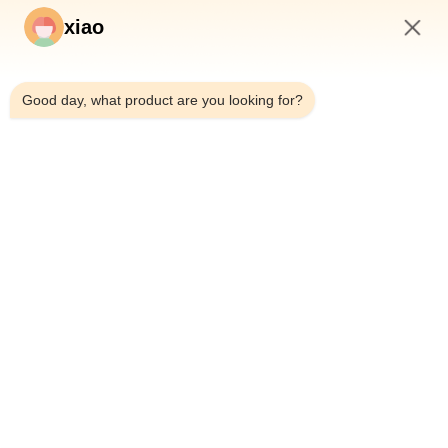
xiao
耐磨耐腐食性セラミックピストン棒 液圧シリンダー用
9:13 AM
油圧ホースアセンブリ 鉱業用ホースおよび継手アセンブリ
Good day, what product are you looking for?
機械と金属工学の高熱移動性のある重用単作用液圧ホース組
重量 ISO 6020 25 MPa 水力シリンダー 単効プルーンジャーシリンダー
油圧シリンダーバレルシームレス鋼管 6m長 h8-h9公差
水力システム用鋼製シリンダーバレル h8-h9 許容量
ホーム
製品
ビデオ
企業情報
会社案内
品質管理
お問い合わせ
見積依頼
ニュース