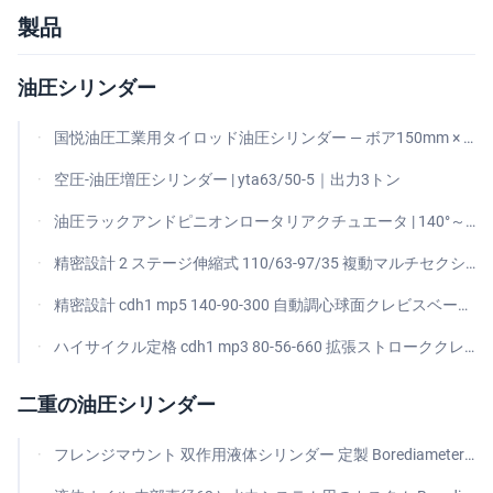
製品
油圧シリンダー
国悦油圧工業用タイロッド油圧シリンダー — ボア150mm × ロッド100mm × ストローク125mm、4タイロッド構造、フォークマウント、複動式、21 MPa
空圧-油圧増圧シリンダー | yta63/50-5｜出力3トン
油圧ラックアンドピニオンロータリアクチュエータ | 140°～190°のスイング範囲
精密設計 2 ステージ伸縮式 110/63-97/35 複動マルチセクション拡張ストローク工作機械油圧シリンダ CNC マシニングセンター用ワークピースクランプ治具位置決め
精密設計 cdh1 mp5 140-90-300 自動調心球面クレビスベースマウントクロムメッキピストンロッド冶金油圧シリンダー製鉄所連続鋳造取鍋タレット機械用
ハイサイクル定格 cdh1 mp3 80-56-660 拡張ストローククレビスからクレビスマウント複動ミルタイプ冶金用油圧シリンダ製鉄所スラブ移送コークス炉プッシャー装置用
二重の油圧シリンダー
フレンジマウント 双作用液体シリンダー 定製 Borediameter 重荷工業用液体機器用に設計