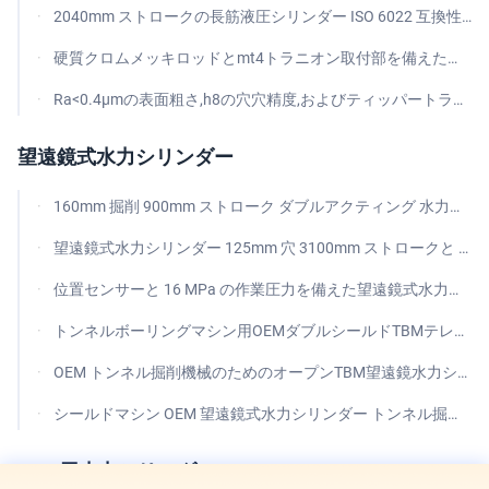
2040mm ストロークの長筋液圧シリンダー ISO 6022 互換性のある二重作用差点設計
硬質クロムメッキロッドとmt4トラニオン取付部を備えた多段伸縮油圧シリンダ
Ra<0.4μmの表面粗さ,h8の穴穴精度,およびティッパートラックリフティングのためのカスタマイズ可能な最大圧力を持つ望遠鏡式水力シリンダー
望遠鏡式水力シリンダー
160mm 掘削 900mm ストローク ダブルアクティング 水力シリンダー エンジニアリング 重機械用オイルシリンダー
望遠鏡式水力シリンダー 125mm 穴 3100mm ストロークと 250 Bar 作業圧力 重用アプリケーション
位置センサーと 16 MPa の作業圧力を備えた望遠鏡式水力シリンダー
トンネルボーリングマシン用OEMダブルシールドTBMテレスコピック油圧シリンダー
OEM トンネル掘削機械のためのオープンTBM望遠鏡水力シリンダー
シールドマシン OEM 望遠鏡式水力シリンダー トンネル掘削機械
OEM用水力シリンダー