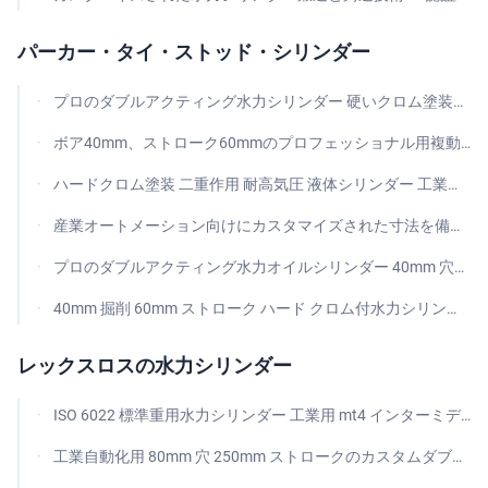
パーカー・タイ・ストッド・シリンダー
プロのダブルアクティング水力シリンダー 硬いクロム塗装棒と16MPaから31.5mpaの圧力範囲
ボア40mm、ストローク60mmのプロフェッショナル用複動油圧オイルシリンダ - タイロッドシリンダ
ハードクロム塗装 二重作用 耐高気圧 液体シリンダー 工業自動化用 ロープシリンダー
産業オートメーション向けにカスタマイズされた寸法を備えた硬質クロムメッキ複動油圧シリンダ
プロのダブルアクティング水力オイルシリンダー 40mm 穴とハードクロム塗装棒
40mm 掘削 60mm ストローク ハード クロム付水力シリンダー ロープスティックシリンダー
レックスロスの水力シリンダー
ISO 6022 標準重用水力シリンダー 工業用 mt4 インターミディアート トリニオンマウント
工業自動化用 80mm 穴 250mm ストロークのカスタムダブルアクション水力シリンダー