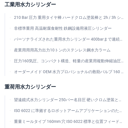
工業用水力シリンダー
210 Bar 圧力 重用タイヤ棒 ハードクロム塗装棒と 2h / 3h シリーズ互換性のある水力シリンダー
非標準重用 高温耐腐食耐性 鉄鋼設備用液圧シリンダー
パーソナライズされた重用水力シリンダー 400barまで連続高圧,ピストン棒移動速度 ≤4m/S,作業温度 -41°C~110°C
産業用用用高力出力10トンのステンレス鋼水力ラーム
圧力160気圧、コンパクト構造、軽量の産業用複動伸縮油圧シリンダ
オーダーメイド OEM 水力プロパショナルの救助バルブ 160 L/Min の流量率と21 Bar の圧力
重荷用水力シリンダー
望遠鏡式水力シリンダー 250バー名目圧 硬いクロム塗装とmt4 トリニオンマウント
ISO 6022 に準拠するロボットアームアプリケーションのための250バーの動作圧と3100Mmのストロークを持つ望遠鏡式水力シリンダー
重量ミールタイプ 160mm 穴 ISO 6022 標準と位置フィードバック