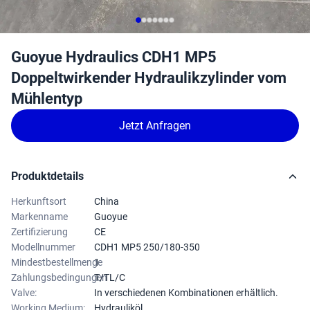
Guoyue Hydraulics CDH1 MP5
Doppeltwirkender Hydraulikzylinder vom
Mühlentyp
Jetzt Anfragen
Produktdetails
Herkunftsort
China
Markenname
Guoyue
Zertifizierung
CE
Modellnummer
CDH1 MP5 250/180-350
Mindestbestellmenge
1
Zahlungsbedingungen
T/TL/C
Valve:
In verschiedenen Kombinationen erhältlich.
Working Medium:
Hydrauliköl