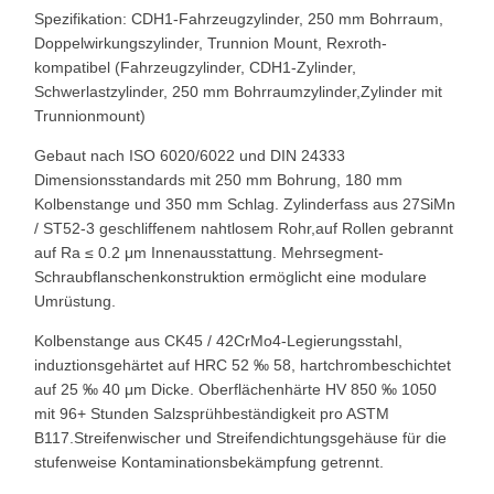
Spezifikation: CDH1-Fahrzeugzylinder, 250 mm Bohrraum,
Doppelwirkungszylinder, Trunnion Mount, Rexroth-
kompatibel (Fahrzeugzylinder, CDH1-Zylinder,
Schwerlastzylinder, 250 mm Bohrraumzylinder,Zylinder mit
Trunnionmount)
Gebaut nach ISO 6020/6022 und DIN 24333
Dimensionsstandards mit 250 mm Bohrung, 180 mm
Kolbenstange und 350 mm Schlag. Zylinderfass aus 27SiMn
/ ST52-3 geschliffenem nahtlosem Rohr,auf Rollen gebrannt
auf Ra ≤ 0.2 μm Innenausstattung. Mehrsegment-
Schraubflanschenkonstruktion ermöglicht eine modulare
Umrüstung.
Kolbenstange aus CK45 / 42CrMo4-Legierungsstahl,
induztionsgehärtet auf HRC 52 ‰ 58, hartchrombeschichtet
auf 25 ‰ 40 μm Dicke. Oberflächenhärte HV 850 ‰ 1050
mit 96+ Stunden Salzsprühbeständigkeit pro ASTM
B117.Streifenwischer und Streifendichtungsgehäuse für die
stufenweise Kontaminationsbekämpfung getrennt.