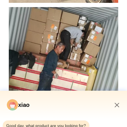
xiao
5:51 PM
Häufig gestellte Fragen
Good day, what product are you looking for?