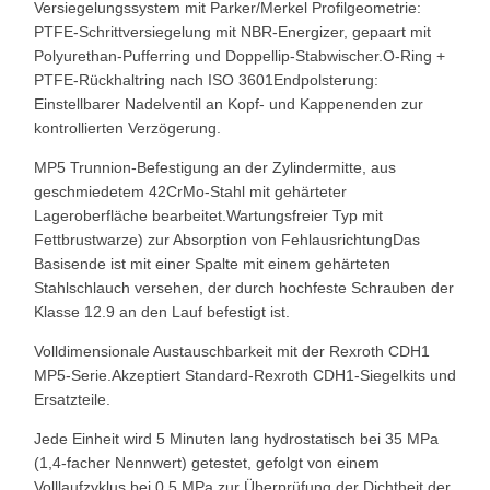
Versiegelungssystem mit Parker/Merkel Profilgeometrie:
PTFE-Schrittversiegelung mit NBR-Energizer, gepaart mit
Polyurethan-Pufferring und Doppellip-Stabwischer.O-Ring +
PTFE-Rückhaltring nach ISO 3601Endpolsterung:
Einstellbarer Nadelventil an Kopf- und Kappenenden zur
kontrollierten Verzögerung.
MP5 Trunnion-Befestigung an der Zylindermitte, aus
geschmiedetem 42CrMo-Stahl mit gehärteter
Lageroberfläche bearbeitet.Wartungsfreier Typ mit
Fettbrustwarze) zur Absorption von FehlausrichtungDas
Basisende ist mit einer Spalte mit einem gehärteten
Stahlschlauch versehen, der durch hochfeste Schrauben der
Klasse 12.9 an den Lauf befestigt ist.
Volldimensionale Austauschbarkeit mit der Rexroth CDH1
MP5-Serie.Akzeptiert Standard-Rexroth CDH1-Siegelkits und
Ersatzteile.
Jede Einheit wird 5 Minuten lang hydrostatisch bei 35 MPa
(1,4-facher Nennwert) getestet, gefolgt von einem
Volllaufzyklus bei 0,5 MPa zur Überprüfung der Dichtheit der