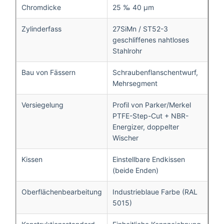
Chromdicke
25 ‰ 40 μm
Zylinderfass
27SiMn / ST52-3
geschliffenes nahtloses
Stahlrohr
Bau von Fässern
Schraubenflanschentwurf,
Mehrsegment
Versiegelung
Profil von Parker/Merkel ️
PTFE-Step-Cut + NBR-
Energizer, doppelter
Wischer
Kissen
Einstellbare Endkissen
(beide Enden)
Oberflächenbearbeitung
Industrieblaue Farbe (RAL
5015)