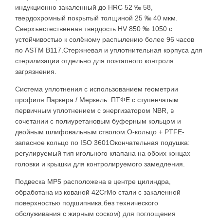
индукционно закаленный до HRC 52 ‰ 58,
твердохромный покрытый толщиной 25 ‰ 40 мкм.
Сверхъестественная твердость HV 850 ‰ 1050 с
устойчивостью к солёному распылению более 96 часов
по ASTM B117.Стержневая и уплотнительная корпуса для
стерилизации отдельно для поэтапного контроля
загрязнения.
Система уплотнения с использованием геометрии
профиля Паркера / Меркель: ПТФЕ с ступенчатым
первичным уплотнением с энергизатором NBR, в
сочетании с полиуретановым буферным кольцом и
двойным шлифовальным стволом.О-кольцо + PTFE-
запасное кольцо по ISO 3601Окончательная подушка:
регулируемый тип игольного клапана на обоих концах
головки и крышки для контролируемого замедления.
Подвеска MP5 расположена в центре цилиндра,
обработана из кованой 42CrMo стали с закаленной
поверхностью подшипника.без технического
обслуживания с жирным соском) для поглощения