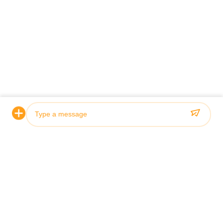
Photo
Video Call
Audio Call