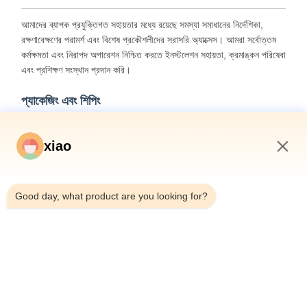
আমাদের ব্যাপক প্রযুক্তিগত সহায়তার মধ্যে রয়েছে সমস্যা সমাধানের নির্দেশিকা,
রক্ষণাবেক্ষণের পরামর্শ এবং বিশেষ প্রকৌশলীদের সরাসরি অ্যাক্সেস। আমরা সর্বোত্তম
কর্মক্ষমতা এবং নিরাপদ অপারেশন নিশ্চিত করতে ইনস্টলেশন সহায়তা, ক্রমাঙ্কন পরিষেবা
এবং প্রশিক্ষণ সংস্থান প্রদান করি।
প্যাকেজিং এবং শিপিং
প্রতিটি হাইড্রোলিক সিলিন্ডার সাবধানে পরিষ্কার হ্যান্ডলিং নির্দেশাবলী সহ
xiao
প্রতিরক্ষামূলক উপকরণগুলিতে প্যাকেজ করা হয়। পরিবহনের সময় ক্ষতি রোধ করতে
ইউনিটগুলি নিরাপদে কাঠের প্যাকেজিংয়ে প্যাক করা হয়।
5:27 AM
Good day, what product are you looking for?