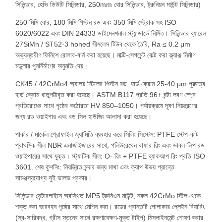
সিলিন্ডার, হেভি ডিউটি ​​সিলিন্ডার, 250mm বোর সিলিন্ডার, ট্রুনিয়ন মাউন্ট সিলিন্ডার)
250 মিমি বোর, 180 মিমি পিস্টন রড এবং 350 মিমি স্ট্রোক সহ ISO
6020/6022 এবং DIN 24333 ডাইমেনশনাল স্ট্যান্ডার্ডে নির্মিত। সিলিন্ডার ব্যারেল
27SiMn / ST52-3 honed সীমলেস টিউব থেকে তৈরি, Ra ≤ 0.2 μm
অভ্যন্তরীণ ফিনিশে রোলার-বার্ন করা হয়েছে। মাল্টি-সেগমেন্ট বোল্ট করা ফ্ল্যাঞ্জ নির্মাণ
মডুলার পুনর্নির্মাণের অনুমতি দেয়।
CK45 / 42CrMo4 অ্যালয় স্টিলের পিস্টন রড, হার্ড ক্রোম 25-40 μm পুরুত্বে
হার্ড ক্রোম ধাতুপট্টাবৃত করা হয়েছে। ASTM B117 প্রতি 96+ ঘন্টা লবণ স্প্রে
প্রতিরোধের সাথে পৃষ্ঠের কঠোরতা HV 850–1050। পর্যায়ক্রমে দূষণ নিয়ন্ত্রণের
জন্য রড ওয়াইপার এবং রড সিল হাউজিং আলাদা করা হয়েছে।
পার্কার / মার্কেল প্রোফাইল জ্যামিতি ব্যবহার করে সিলিং সিস্টেম: PTFE স্টেপ-কাট
প্রাথমিক সীল NBR এনার্জাইজারের সাথে, পলিউরেথেন বাফার রিং এবং ডাবল-লিপ রড
ওয়াইপারের সাথে যুক্ত। স্ট্যাটিক সীল: O- রিং + PTFE ব্যাকআপ রিং প্রতি ISO
3601. শেষ কুশনিং: নিয়ন্ত্রিত মন্দার জন্য মাথা এবং ক্যাপ উভয় প্রান্তে
সামঞ্জস্যযোগ্য সুই ভালভ প্রকার।
সিলিন্ডার সেন্টারলাইনে অবস্থিত MP5 ট্রুনিওন মাউন্ট, নকল 42CrMo স্টিল থেকে
শক্ত করা ভারবহন পৃষ্ঠের সাথে মেশিন করা। রডের প্রান্তটি গোলাকার প্লেইন বিয়ারিং
(স্ব-সারিবদ্ধ, গ্রীস স্তনের সাথে রক্ষণাবেক্ষণ-মুক্ত টাইপ) মিসলাইনমেন্ট শোষণ করার