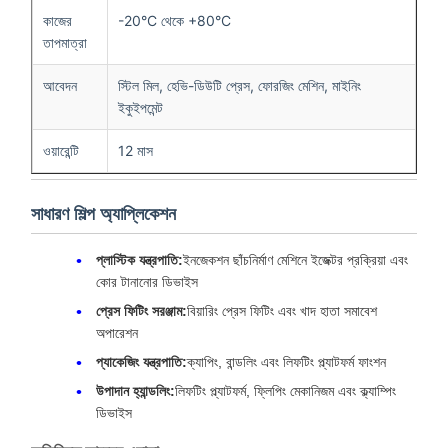
কাজের
-20°C থেকে +80°C
তাপমাত্রা
আবেদন
স্টিল মিল, হেভি-ডিউটি ​​প্রেস, ফোরজিং মেশিন, মাইনিং
ইকুইপমেন্ট
ওয়ারেন্টি
12 মাস
সাধারণ শিল্প অ্যাপ্লিকেশন
প্লাস্টিক যন্ত্রপাতি:
ইনজেকশন ছাঁচনির্মাণ মেশিনে ইজেক্টর প্রক্রিয়া এবং
কোর টানানোর ডিভাইস
প্রেস ফিটিং সরঞ্জাম:
বিয়ারিং প্রেস ফিটিং এবং খাদ হাতা সমাবেশ
অপারেশন
প্যাকেজিং যন্ত্রপাতি:
ক্যাপিং, বান্ডলিং এবং লিফটিং প্ল্যাটফর্ম ফাংশন
উপাদান হ্যান্ডলিং:
লিফটিং প্ল্যাটফর্ম, ফ্লিপিং মেকানিজম এবং ক্ল্যাম্পিং
ডিভাইস