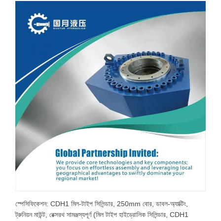
স্পেসিফিকেশন: CDH1 মিল-টাইপ সিলিন্ডার, 250mm বোর, ডাবল-অ্যাক্টিং,
ট্রুনিয়ন মাউন্ট, রেক্সরথ সামঞ্জস্যপূর্ণ (মিল টাইপ হাইড্রোলিক সিলিন্ডার, CDH1