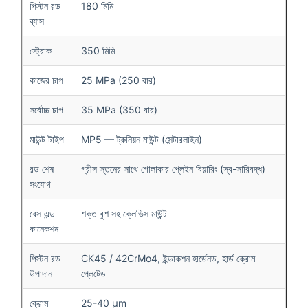
পিস্টন রড
180 মিমি
ব্যাস
স্ট্রোক
350 মিমি
কাজের চাপ
25 MPa (250 বার)
সর্বোচ্চ চাপ
35 MPa (350 বার)
মাউন্ট টাইপ
MP5 — ট্রুনিয়ন মাউন্ট (সেন্টারলাইন)
রড শেষ
গ্রীস স্তনের সাথে গোলাকার প্লেইন বিয়ারিং (স্ব-সারিবদ্ধ)
সংযোগ
বেস এন্ড
শক্ত বুশ সহ ক্লেভিস মাউন্ট
কানেকশন
পিস্টন রড
CK45 / 42CrMo4, ইন্ডাকশন হার্ডেনড, হার্ড ক্রোম
উপাদান
প্লেটেড
ক্রোম
25-40 μm