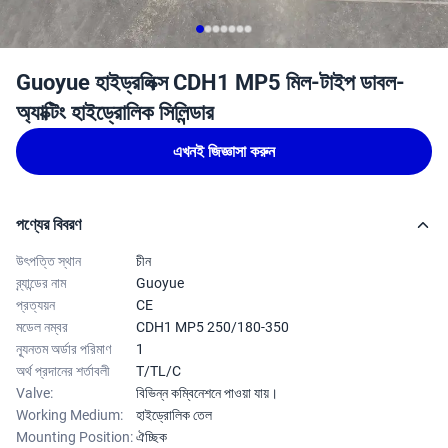
Guoyue হাইড্রলিক্স CDH1 MP5 মিল-টাইপ ডাবল-
অ্যাক্টিং হাইড্রোলিক সিলিন্ডার
এখনই জিজ্ঞাসা করুন
পণ্যের বিবরণ
উৎপত্তি স্থান
চীন
ব্র্যান্ডের নাম
Guoyue
প্রত্যয়ন
CE
মডেল নম্বর
CDH1 MP5 250/180-350
ন্যূনতম অর্ডার পরিমাণ
1
অর্থ প্রদানের শর্তাবলী
T/TL/C
Valve:
বিভিন্ন কম্বিনেশনে পাওয়া যায়।
Working Medium:
হাইড্রোলিক তেল
Mounting Position:
ঐচ্ছিক