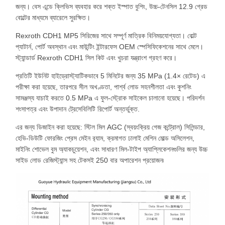
জন্য। বেস এন্ডে ক্লিভিস ব্যবহার করে শক্ত ইস্পাত বুশিং, উচ্চ-টেনসিল 12.9 গ্রেড
বোল্টের মাধ্যমে ব্যারেলে সুরক্ষিত।
Rexroth CDH1 MP5 সিরিজের সাথে সম্পূর্ণ মাত্রিক বিনিময়যোগ্যতা। বোল্ট
প্যাটার্ন, পোর্ট অবস্থান এবং মাউন্টিং ইন্টারফেস OEM স্পেসিফিকেশনের সাথে মেলে।
স্ট্যান্ডার্ড Rexroth CDH1 সিল কিট এবং খুচরা যন্ত্রাংশ গ্রহণ করে।
প্রতিটি ইউনিট হাইড্রোস্ট্যাটিকভাবে 5 মিনিটের জন্য 35 MPa (1.4× রেটেড) এ
পরীক্ষা করা হয়েছে, তারপরে সীল অখণ্ডতা, পার্শ্ব লোড সহনশীলতা এবং কুশনিং
সামঞ্জস্য যাচাই করতে 0.5 MPa এ ফুল-স্ট্রোক সাইকেল চালানো হয়েছে। পরিদর্শন
শংসাপত্র এবং উপাদান ট্রেসেবিলিটি রিপোর্ট অন্তর্ভুক্ত.
এর জন্য ডিজাইন করা হয়েছে: স্টিল মিল AGC (স্বয়ংক্রিয় গেজ কন্ট্রোল) সিলিন্ডার,
হেভি-ডিউটি ​​ফোরজিং প্রেস মেইন র‍্যাম, ক্রমাগত ঢালাই মেশিন মোল্ড অসিলেশন,
মাইনিং শোভেল বুম অ্যাকচুয়েশন, এবং সাধারণ মিল-টাইপ অ্যাপ্লিকেশনগুলির জন্য উচ্চ
সাইড লোড রেজিস্ট্যান্স সহ টেকসই 250 বার অপারেশন প্রয়োজন৷