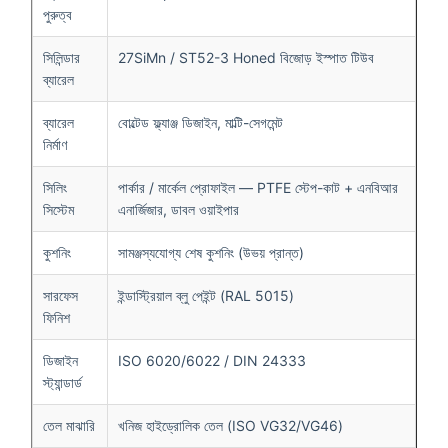
পুরুত্ব
সিলিন্ডার
27SiMn / ST52-3 Honed বিজোড় ইস্পাত টিউব
ব্যারেল
ব্যারেল
বোল্টেড ফ্ল্যাঞ্জ ডিজাইন, মাল্টি-সেগমেন্ট
নির্মাণ
সিলিং
পার্কার / মার্কেল প্রোফাইল — PTFE স্টেপ-কাট + এনবিআর
সিস্টেম
এনার্জিজার, ডাবল ওয়াইপার
কুশনিং
সামঞ্জস্যযোগ্য শেষ কুশনিং (উভয় প্রান্ত)
সারফেস
ইন্ডাস্ট্রিয়াল ব্লু পেইন্ট (RAL 5015)
ফিনিশ
ডিজাইন
ISO 6020/6022 / DIN 24333
স্ট্যান্ডার্ড
তেল মাঝারি
খনিজ হাইড্রোলিক তেল (ISO VG32/VG46)