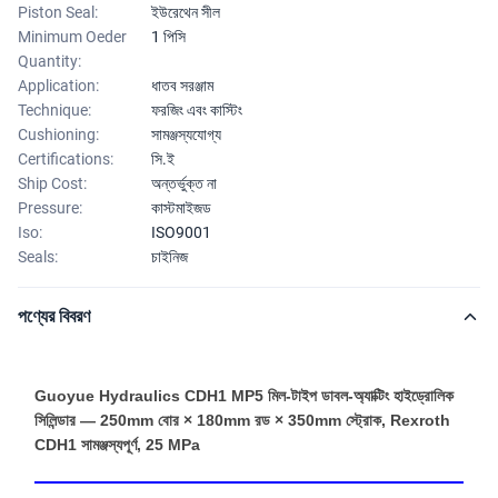
Piston Seal:
ইউরেথেন সীল
Minimum Oeder
1 পিসি
Quantity:
Application:
ধাতব সরঞ্জাম
Technique:
ফরজিং এবং কাস্টিং
Cushioning:
সামঞ্জস্যযোগ্য
Certifications:
সি.ই
Ship Cost:
অন্তর্ভুক্ত না
Pressure:
কাস্টমাইজড
Iso:
ISO9001
Seals:
চাইনিজ
পণ্যের বিবরণ
Guoyue Hydraulics CDH1 MP5 মিল-টাইপ ডাবল-অ্যাক্টিং হাইড্রোলিক
সিলিন্ডার — 250mm বোর × 180mm রড × 350mm স্ট্রোক, Rexroth
CDH1 সামঞ্জস্যপূর্ণ, 25 MPa