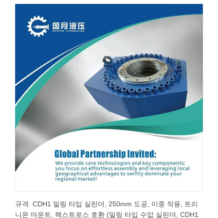
규격: CDH1 밀링 타입 실린더, 250mm 도공, 이중 작용, 트리
니온 마운트, 렉스트로스 호환 (밀링 타입 수압 실린더, CDH1