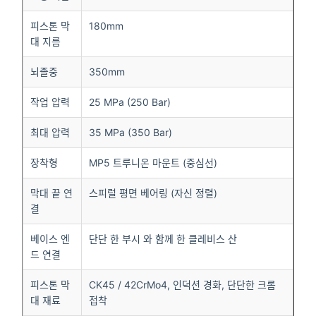
피스톤 막
180mm
대 지름
뇌졸중
350mm
작업 압력
25 MPa (250 Bar)
최대 압력
35 MPa (350 Bar)
장착형
MP5 트루니온 마운트 (중심선)
막대 끝 연
스피럴 평면 베어링 (자신 정렬)
결
베이스 엔
단단 한 부시 와 함께 한 클레비스 산
드 연결
피스톤 막
CK45 / 42CrMo4, 인덕션 경화, 단단한 크롬
대 재료
접착