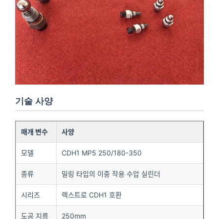
기술 사양
매개 변수
사양
모델
CDH1 MP5 250/180-350
종류
밀링 타입의 이중 작용 수압 실린더
시리즈
렉스트로 CDH1 호환
도공 지름
250mm