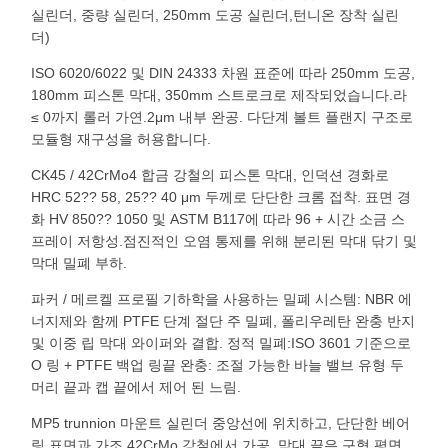
실린더, 중량 실린더, 250mm 도공 실린더,턴니온 장착 실린
더)
ISO 6020/6022 및 DIN 24333 차원 표준에 따라 250mm 도공,
180mm 피스톤 막대, 350mm 스트로크로 제작되었습니다.라
≤ 0까지 롤러 가연.2μm 내부 완공. 다단계 볼트 플랜지 구조로
모듈형 재구성을 허용합니다.
CK45 / 42CrMo4 합금 강철의 피스톤 막대, 인덕션 경화로
HRC 52?? 58, 25?? 40 μm 두께로 단단한 크롬 접착. 표면 경
화 HV 850?? 1050 및 ASTM B117에 따라 96 + 시간 소금 스
프레이 저항성.점진적인 오염 통제를 위해 분리된 막대 닦기 및
막대 밀폐 부하.
파커 / 메르켈 프로필 기하학을 사용하는 밀폐 시스템: NBR 에
너지제와 함께 PTFE 단계 절단 주 밀폐, 폴리우레탄 완충 반지
및 이중 립 막대 와이퍼와 결합. 정적 밀폐:ISO 3601 기준으로
O 링 + PTFE 백업 링끝 완충: 조절 가능한 바늘 밸브 유형 두
머리 끝과 캡 끝에서 제어 된 느림.
MP5 trunnion 마운트 실린더 중앙선에 위치하고, 단단한 베어
링 표면과 가조 42CrMo 강철에서 가공. 막대 끝은 구형 평면