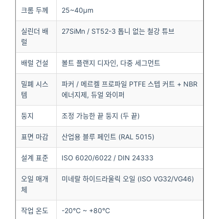
크롬 두께
25~40μm
실린더 배
27SiMn / ST52-3 톱니 없는 철강 튜브
럴
배럴 건설
볼트 플랜지 디자인, 다중 세그먼트
밀폐 시스
파커 / 메르켈 프로파일 PTFE 스텝 커트 + NBR
템
에너지제, 듀얼 와이퍼
둥지
조정 가능한 끝 둥지 (두 끝)
표면 마감
산업용 블루 페인트 (RAL 5015)
설계 표준
ISO 6020/6022 / DIN 24333
오일 매개
미네랄 하이드라울릭 오일 (ISO VG32/VG46)
체
작업 온도
-20°C ~ +80°C