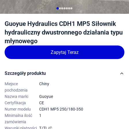
Guoyue Hydraulics CDH1 MP5 Siłownik
hydrauliczny dwustronnego działania typu
młynowego
Zapytaj Teraz
Szczegóły produktu
Miejsce
Chiny
pochodzenia
Nazwa marki
Guoyue
Certyfikacja
CE
Numer modelu
CDH1 MP5 250/180-350
Minimalna ilość
1
zamówienia
Warunki płatności
T/TL/C