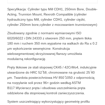
Specyfikacja: Cylinder typu Mill CDH1, 250mm Bore, Double-
Acting, Trunnion Mount, Rexroth Compatible (cylinder
hydrauliczny typu Mill, cylinder CDH1, cylinder ciężki,
cylinder 250mm bore,cylinder z mocowaniem trunnionowym)
Zbudowany zgodnie z normami wymiarowymi ISO
6020/6022 i DIN 24333 z otworem 250 mm, prętem tłoka
180 mm i ruchem 350 mm.wypalone na walkach do Ra ≤ 0.2
μm wykończenie wewnętrzne. Konstrukcja
wielosegmentowej skrzyżowanej flanszy umożliwia
modularną rekonfigurację.
Pręty tłokowe ze stali stopowej CK45 / 42CrMo4, indukcyjnie
utwardzone do HRC 52 ̊58, chromowane na grubość 25 ̊40
μm. Twardota powierzchniowa HV 850 ̊1050 z odpornością
na rozpylanie soli przez 96+ godzin według ASTM
B117.Wycieracz pręta i obudowa uszczelnienia pręta
oddzielone dla stopniowej kontroli zanieczyszczenia.
System uszczelniający wykorzystujący geometrię profilu