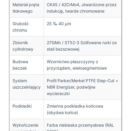
Materiał pręta
CK45 / 42CrMo4, utwardzone przez
tłokowego
indukcję, twarde chromowane
Grubość
25 ‰ 40 μm
chromu
Zbiornik
27SiMn / ST52-3 Szlifowane rurki ze
cylindrowy
stali bezszwowej
Budowa
Wzornictwo płaszczyzny z
beczek
przyrządem, wielosegmentowe
System
Profil Parker/Merkel PTFE Step-Cut +
uszczelniający
NBR Energizer, podwójne
wycieraczki
Podkładki
Zmienna podkładka końcowa
(obydwa końce)
Wykończenie
Farba niebieska przemysłowa (RAL