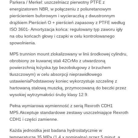
Parkera / Merkel: uszczelniacz pierwotny PTFE z
energizatorem NBR, w połączeniu z poliuretanowym
pierścieniem buforowym i wycieraczką z dwustronnym
drążkiem.Pierścień O + pierścień zapasowy z PTFE według
ISO 3601- Amortyzacja końca: regulowany typ zaworu igły
na obu końcach głowy i czapki w celu kontrolowanego
spowolnienia.
MP5 trunnion mount zlokalizowany w linii środkowej cylindru,
obrobiony ze kuwanej stali 42CrMo z utwardzoną
powierzchnią łożyska.typ bezobsługowy z brzuchem
tłuszczowym) w celu absorpcji nieprawidłowego
ustawieniaPodstawowy koniec wykorzystuje szczelinę z
hartowaną stalową muszką, przymocowaną do beczki przez
wysokiej wytrzymałości śruby klasy 12.9.
Pełna wymiarowa wymienność z serią Rexroth CDH1
MP5.Akceptuje standardowe zestawy uszczelniające Rexroth
CDH1 i części zamienne.
Każda jednostka jest badana hydrostatycznie w
temperaturze 35 MPa (1,4 x nominalna) przez 5 minut, a