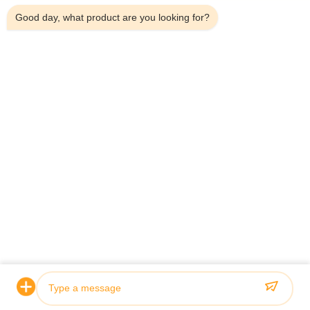
hohen Druck simulierenDurch Materialverbesserungen und
Good day, what product are you looking for?
Prozessinnovationen verbessern wir kontinuierlich die
Anpassungsfähigkeit der Produkte.Sicherstellen, dass neue
Produkte strengen Industriestandards entsprechen, und
technische Unterstützung für individuelle Bedürfnisse zu
bieten.
Startseite
Produkte
Videos
Über Uns
Fabrik Tour
Qualitätskontrolle
Kontakt
Referenzen
Nachrichten
© 2026 Guoyue Hydraulic Equipment Manufacturing (jiangsu) Co., Ltd. All
Rights Reserved.