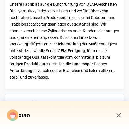
Unsere Fabrik ist auf die Durchführung von OEM-Geschäften
für Hydraulikzylinder spezialisiert und verfügt über zehn
hochautomatisierte Produktionslinien, die mit Robotern und
Präzisionsbearbeitungsanlagen ausgestattet sind. Wir
können verschiedene Zylindertypen nach Kundenzeichnungen
und -parametern anpassen. Durch den Einsatz von
Werkzeugprüfgeräten zur Sicherstellung der Maßgenauigkeit
unterstützen wir die Serien-OEM-Fertigung, führen eine
vollständige Qualitätskontrolle vom Rohmaterial bis zum
fertigen Produkt durch, erfüllen die kundenspezifischen
Anforderungen verschiedener Branchen und liefern effizient,
stabil und zuverlässig.
FuE-Kapazität
Das Forschungs- und Entwicklungsteam für Hydraulikzylinder
xiao
konzentriert sich auf die Optimierung der Struktur und die
9:07 AM
Verbesserung der Leistung.Es kann Arbeitsbedingungen wie