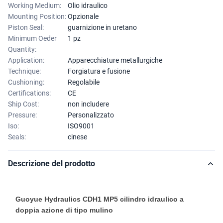
Working Medium:
Olio idraulico
Mounting Position:
Opzionale
Piston Seal:
guarnizione in uretano
Minimum Oeder
1 pz
Quantity:
Application:
Apparecchiature metallurgiche
Technique:
Forgiatura e fusione
Cushioning:
Regolabile
Certifications:
CE
Ship Cost:
non includere
Pressure:
Personalizzato
Iso:
ISO9001
Seals:
cinese
Descrizione del prodotto
Guoyue Hydraulics CDH1 MP5 cilindro idraulico a
doppia azione di tipo mulino