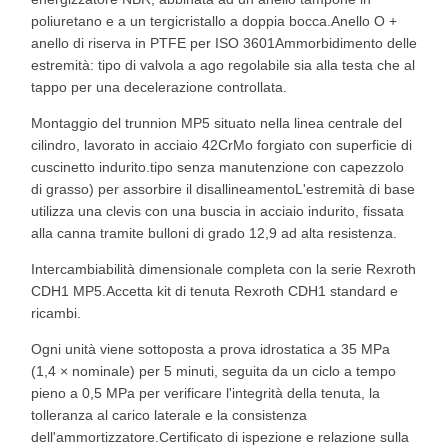
poliuretano e a un tergicristallo a doppia bocca.Anello O +
anello di riserva in PTFE per ISO 3601Ammorbidimento delle
estremità: tipo di valvola a ago regolabile sia alla testa che al
tappo per una decelerazione controllata.
Montaggio del trunnion MP5 situato nella linea centrale del
cilindro, lavorato in acciaio 42CrMo forgiato con superficie di
cuscinetto indurito.tipo senza manutenzione con capezzolo
di grasso) per assorbire il disallineamentoL'estremità di base
utilizza una clevis con una buscia in acciaio indurito, fissata
alla canna tramite bulloni di grado 12,9 ad alta resistenza.
Intercambiabilità dimensionale completa con la serie Rexroth
CDH1 MP5.Accetta kit di tenuta Rexroth CDH1 standard e
ricambi.
Ogni unità viene sottoposta a prova idrostatica a 35 MPa
(1,4 × nominale) per 5 minuti, seguita da un ciclo a tempo
pieno a 0,5 MPa per verificare l'integrità della tenuta, la
tolleranza al carico laterale e la consistenza
dell'ammortizzatore.Certificato di ispezione e relazione sulla