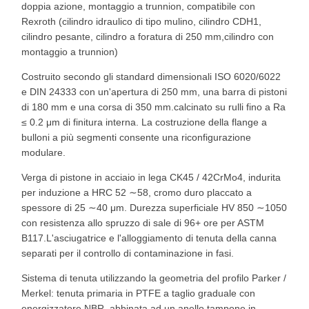
doppia azione, montaggio a trunnion, compatibile con
Rexroth (cilindro idraulico di tipo mulino, cilindro CDH1,
cilindro pesante, cilindro a foratura di 250 mm,cilindro con
montaggio a trunnion)
Costruito secondo gli standard dimensionali ISO 6020/6022
e DIN 24333 con un'apertura di 250 mm, una barra di pistoni
di 180 mm e una corsa di 350 mm.calcinato su rulli fino a Ra
≤ 0.2 μm di finitura interna. La costruzione della flange a
bulloni a più segmenti consente una riconfigurazione
modulare.
Verga di pistone in acciaio in lega CK45 / 42CrMo4, indurita
per induzione a HRC 52 ∼58, cromo duro placcato a
spessore di 25 ∼40 μm. Durezza superficiale HV 850 ∼1050
con resistenza allo spruzzo di sale di 96+ ore per ASTM
B117.L'asciugatrice e l'alloggiamento di tenuta della canna
separati per il controllo di contaminazione in fasi.
Sistema di tenuta utilizzando la geometria del profilo Parker /
Merkel: tenuta primaria in PTFE a taglio graduale con
energizzatore NBR, abbinata ad un anello tampone in