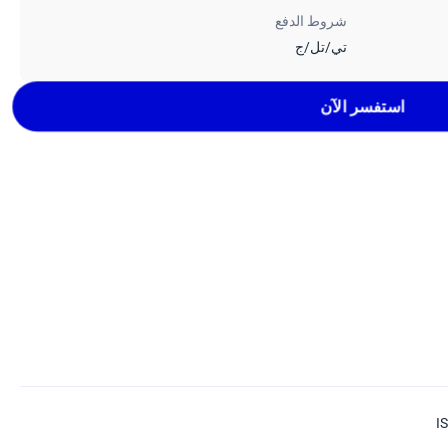
شروط الدفع
تي/تل/ج
استفسر الآن
I