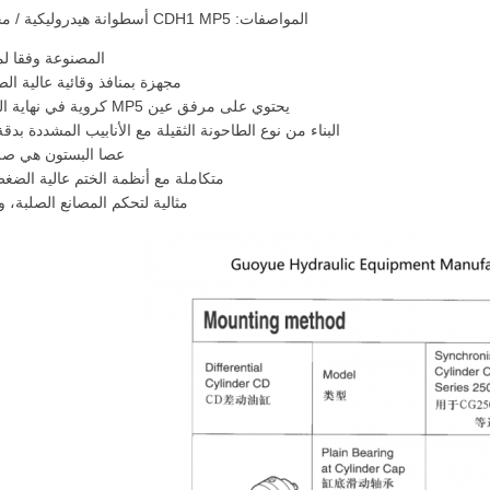
المواصفات: CDH1 MP5 أسطوانة هيدروليكية / محرك نوع الطاحونة مع المزلقات / ISO 6022 الأسطوانة المحمية
المصنوعة وفقا لمعايير ISO 6022 / DIN 24333 للخدمة الصنا
مجهزة بمنافذ وقائية عالية ا
يحتوي على مرفق عين MP5 كروية في نهاية الغطاء ، مما يسمح بالتوافق الذاتي والقضاء على الأحمال الجانبية.
البناء من نوع الطاحونة الثقيلة مع الأنابيب المشددة ب
عصا البستون هي صلبة التحكم والكرو
متكاملة مع أنظمة الختم عالية الضغط الممتازة (باركر / SKF) ل
مثالية لتحكم المصانع الصلبة، وا