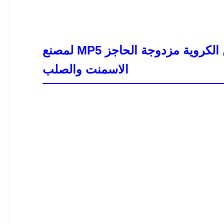
CDH طراز الطاحونة الأسطوانة الهيدروليكية مع الحواف الحماية غبار حذاء العين الكروية مزدوجة الحاجز MP5 لمصنع
الاسمنت والصلب