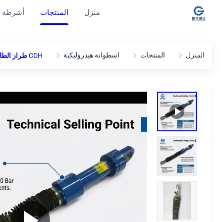
منزل
المنتجات
أشرطة ف
المنزل
المنتجات
اسطوانة هيدروليكية
CDH طراز الطاحونة الأسطوانة الهيدروليكية مع الحواف الحماية غبار حذاء العين الكروية مزدوجة الحاجز MP5 لمصنع الاسمنت والصلب