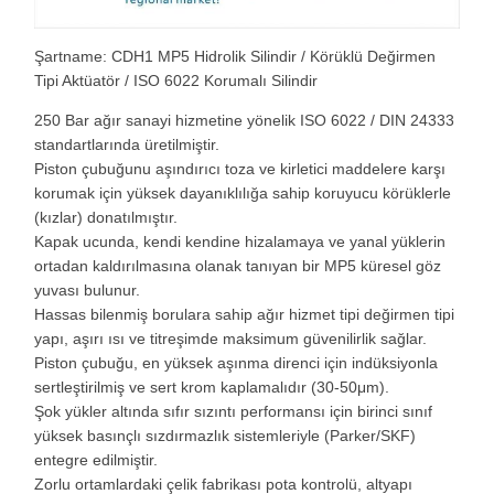
Şartname: CDH1 MP5 Hidrolik Silindir / Körüklü Değirmen
Tipi Aktüatör / ISO 6022 Korumalı Silindir
250 Bar ağır sanayi hizmetine yönelik ISO 6022 / DIN 24333
standartlarında üretilmiştir.
Piston çubuğunu aşındırıcı toza ve kirletici maddelere karşı
korumak için yüksek dayanıklılığa sahip koruyucu körüklerle
(kızlar) donatılmıştır.
Kapak ucunda, kendi kendine hizalamaya ve yanal yüklerin
ortadan kaldırılmasına olanak tanıyan bir MP5 küresel göz
yuvası bulunur.
Hassas bilenmiş borulara sahip ağır hizmet tipi değirmen tipi
yapı, aşırı ısı ve titreşimde maksimum güvenilirlik sağlar.
Piston çubuğu, en yüksek aşınma direnci için indüksiyonla
sertleştirilmiş ve sert krom kaplamalıdır (30-50μm).
Şok yükler altında sıfır sızıntı performansı için birinci sınıf
yüksek basınçlı sızdırmazlık sistemleriyle (Parker/SKF)
entegre edilmiştir.
Zorlu ortamlardaki çelik fabrikası pota kontrolü, altyapı