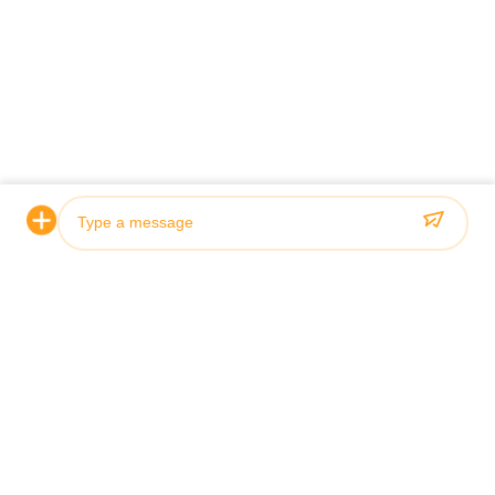
Sertifikasyon ve Kalite
Hidrolik silindirlerimiz sıkı kalite standartlarını karşılar ve
ABS, Lloyds ve SGS gibi önde gelen sınıflandırma kuruluşları
Photo
tarafından onaylanmıştır.
Video Call
Audio Call