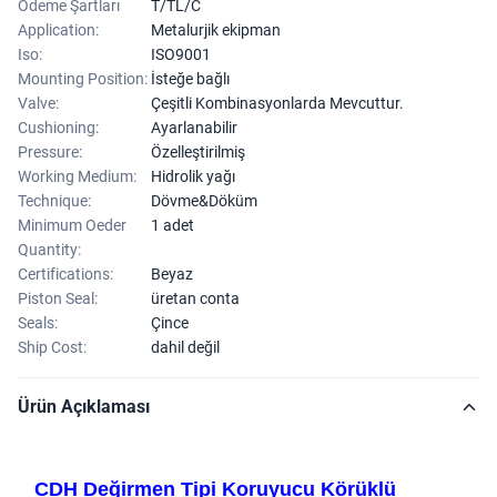
Ödeme Şartları
T/TL/C
Application:
Metalurjik ekipman
Iso:
ISO9001
Mounting Position:
İsteğe bağlı
Valve:
Çeşitli Kombinasyonlarda Mevcuttur.
Cushioning:
Ayarlanabilir
Pressure:
Özelleştirilmiş
Working Medium:
Hidrolik yağı
Technique:
Dövme&Döküm
Minimum Oeder
1 adet
Quantity:
Certifications:
Beyaz
Piston Seal:
üretan conta
Seals:
Çince
Ship Cost:
dahil değil
Ürün Açıklaması
CDH Değirmen Tipi Koruyucu Körüklü