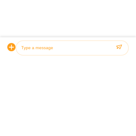
Chứng nhận & Chất lượng
Các xi lanh thủy lực của chúng tôi đáp ứng các tiêu chuẩn
chất lượng nghiêm ngặt và được chứng nhận bởi các xã hội
phân loại hàng đầu bao gồm ABS, Lloyds và SGS.
Photo
Video Call
Audio Call