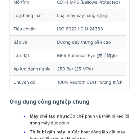
Mô hình
CDH1 MP5 (Bellows Protected)
Loại hàng loạt
Loại máy xay hạng nặng
Tiêu chuẩn
ISO 6022 / DIN 24333
Bảo vệ
Đường dây thừng bền cao
Lắp đặt
MP5 Spherical Eye (关节轴承)
Áp lực danh nghĩa
250 Bar (25 MPa)
Chuyển đổi
100% Rexroth CDH1 tương thích
Ứng dụng công nghiệp chung
Máy chế tạo nhựa:
Cơ chế phun và thiết bị kéo lõi
trong máy đúc phun
Thiết bị gắn máy in:
Các hoạt động lắp đặt máy
bơm và lắp ráp áo khoác trục