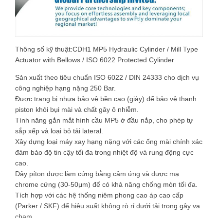
Thông số kỹ thuật:CDH1 MP5 Hydraulic Cylinder / Mill Type
Actuator with Bellows / ISO 6022 Protected Cylinder
Sản xuất theo tiêu chuẩn ISO 6022 / DIN 24333 cho dịch vụ
công nghiệp hạng nặng 250 Bar.
Được trang bị nhựa bảo vệ bền cao (giày) để bảo vệ thanh
piston khỏi bụi mài và chất gây ô nhiễm.
Tính năng gắn mắt hình cầu MP5 ở đầu nắp, cho phép tự
sắp xếp và loại bỏ tải lateral.
Xây dựng loại máy xay hạng nặng với các ống mài chính xác
đảm bảo độ tin cậy tối đa trong nhiệt độ và rung động cực
cao.
Dây píton được làm cứng bằng cảm ứng và được mạ
chrome cứng (30-50μm) để có khả năng chống mòn tối đa.
Tích hợp với các hệ thống niêm phong cao áp cao cấp
(Parker / SKF) để hiệu suất không rò rỉ dưới tải trọng gây va
chạm.