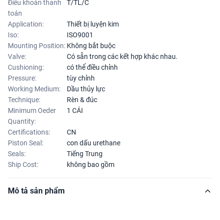
Điều khoản thanh
T/TL/C
toán
Application:
Thiết bị luyện kim
Iso:
ISO9001
Mounting Position:
Không bắt buộc
Valve:
Có sẵn trong các kết hợp khác nhau.
Cushioning:
có thể điều chỉnh
Pressure:
tùy chỉnh
Working Medium:
Dầu thủy lực
Technique:
Rèn & đúc
Minimum Oeder
1 CÁI
Quantity:
Certifications:
CN
Piston Seal:
con dấu urethane
Seals:
Tiếng Trung
Ship Cost:
không bao gồm
Mô tả sản phẩm