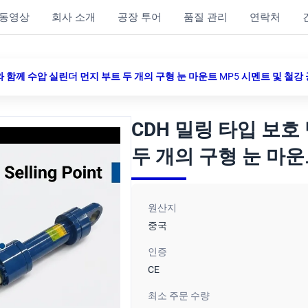
동영상
회사 소개
공장 투어
품질 관리
연락처
와 함께 수압 실린더 먼지 부트 두 개의 구형 눈 마운트 MP5 시멘트 및 철강
CDH 밀링 타입 보호
두 개의 구형 눈 마운
원산지
중국
인증
CE
최소 주문 수량