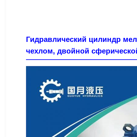
Гидравлический цилиндр ме
чехлом, двойной сферическо