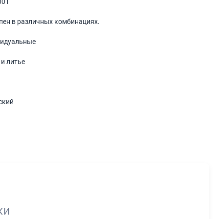
001
пен в различных комбинациях.
идуальные
 и литье
ский
КИ