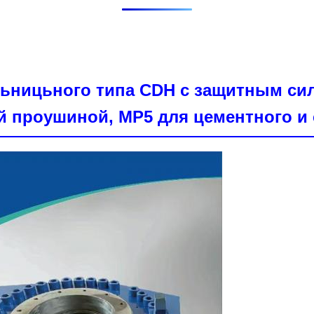
льницьного типа CDH с защитным с
й проушиной, MP5 для цементного и 