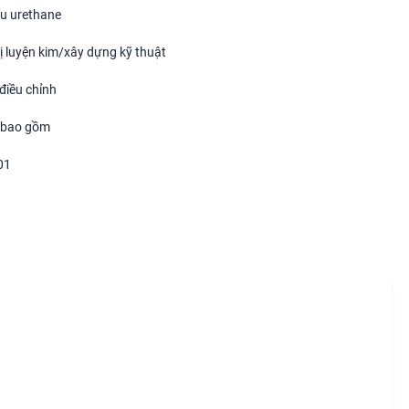
u urethane
bị luyện kim/xây dựng kỹ thuật
 điều chỉnh
 bao gồm
01