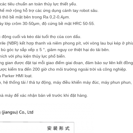
ác tiêu chuẩn an toàn thủy lực thiết yếu.
ể mở rộng hỗ trợ các ứng dụng cánh tay robot sâu.
ộ thô bề mặt bên trong Ra 0,2-0,4μm.
ày lớp crôm 30-50μm, độ cứng bề mặt HRC 50-55.
c động cuối và kéo dài tuổi thọ của con dấu.
ile (NBR) kết hợp thanh và niêm phong pít, với vòng lau bụi kép ở phí
bù góc tự sắp xếp ± 5 °, giảm nguy cơ thiệt hại do tải bên.
ích với phụ kiện thủy lực phổ biến.
ng gian được đặt tại mỗi giao điểm giai đoạn, đảm bảo sự liên kết đồn
ợc kiểm tra đến 200 giờ cho môi trường ngoài trời và công nghiệp.
 Parker HMI loạt.
 hệ thống tải / thả tự động, máy điều khiển máy đúc, máy phun phun, 
 nhà máy để xác nhận bản vẽ trước khi đặt hàng.