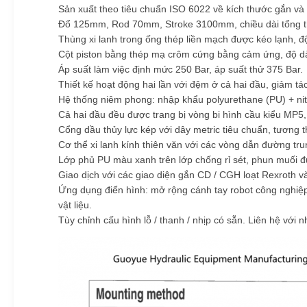
Sản xuất theo tiêu chuẩn ISO 6022 về kích thước gắn và c
Đổ 125mm, Rod 70mm, Stroke 3100mm, chiều dài tổng th
Thùng xi lanh trong ống thép liền mạch được kéo lạnh, đ
Cột piston bằng thép mạ crôm cứng bằng cảm ứng, độ d
Áp suất làm việc định mức 250 Bar, áp suất thử 375 Bar.
Thiết kế hoạt động hai lần với đệm ở cả hai đầu, giảm tá
Hệ thống niêm phong: nhập khẩu polyurethane (PU) + nitr
Cả hai đầu đều được trang bị vòng bi hình cầu kiểu MP5, 
Cổng dầu thủy lực kép với dây metric tiêu chuẩn, tương th
Cơ thể xi lanh kính thiên văn với các vòng dẫn đường tru
Lớp phủ PU màu xanh trên lớp chống rỉ sét, phun muối đư
Giao dịch với các giao diện gắn CD / CGH loạt Rexroth và
Ứng dụng điển hình: mở rộng cánh tay robot công nghiệp,
vật liệu.
Tùy chỉnh cấu hình lỗ / thanh / nhịp có sẵn. Liên hệ với