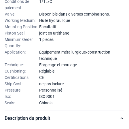
Conditions de
T/TL/C
paiement
Valve:
Disponible dans diverses combinaisons.
Working Medium:
Huile hydraulique
Mounting Position:
Facultatif
Piston Seal:
joint en uréthane
Minimum Oeder
1 pièces
Quantity:
Application:
Équipement métallurgique/construction
technique
Technique:
Forgeage et moulage
Cushioning:
Réglable
Certifications:
CE
Ship Cost:
ne pas inclure
Pressure:
Personnalisé
Iso:
ISO9001
Seals:
Chinois
Description du produit