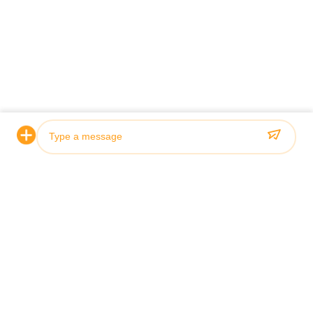
Photo
Video Call
Audio Call