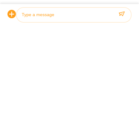
Photo
Video Call
Audio Call
Certificazione e qualità
I nostri cilindri idraulici soddisfano rigorosi standard di qualità