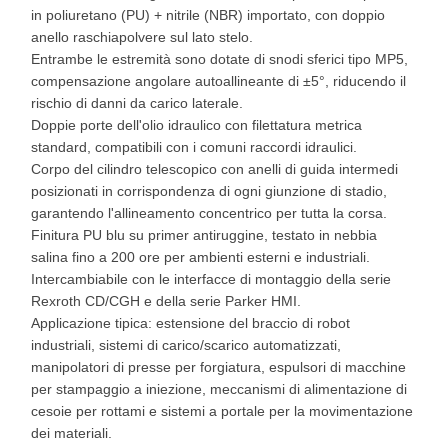
in poliuretano (PU) + nitrile (NBR) importato, con doppio
anello raschiapolvere sul lato stelo.
Entrambe le estremità sono dotate di snodi sferici tipo MP5,
compensazione angolare autoallineante di ±5°, riducendo il
rischio di danni da carico laterale.
Doppie porte dell'olio idraulico con filettatura metrica
standard, compatibili con i comuni raccordi idraulici.
Corpo del cilindro telescopico con anelli di guida intermedi
posizionati in corrispondenza di ogni giunzione di stadio,
garantendo l'allineamento concentrico per tutta la corsa.
Finitura PU blu su primer antiruggine, testato in nebbia
salina fino a 200 ore per ambienti esterni e industriali.
Intercambiabile con le interfacce di montaggio della serie
Rexroth CD/CGH e della serie Parker HMI.
Applicazione tipica: estensione del braccio di robot
industriali, sistemi di carico/scarico automatizzati,
manipolatori di presse per forgiatura, espulsori di macchine
per stampaggio a iniezione, meccanismi di alimentazione di
cesoie per rottami e sistemi a portale per la movimentazione
dei materiali.