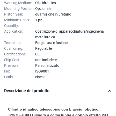
Working Medium:
Olio idraulico
Mounting Position:
Opzionale
Piston Seal:
guarnizione in uretano
Minimum Oeder
1 pz
Quantity:
Application:
Costruzione di apparecchiature/ingegneria
metallurgica
Technique:
Forgiatura e fusione
Cushioning:
Regolabile
Certifications:
CE
Ship Cost:
non includere
Pressure:
Personalizzato
Iso:
ISO9001
Seals:
cinese
Descrizione del prodotto
Cilindro idraulico telescopico con braccio robotico
125/70-3100 | Cilindro a corsa lunga a doppio effetto ISO