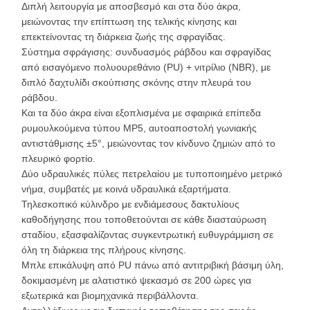
Διπλή λειτουργία με αποσβεσμό και στα δύο άκρα,
μειώνοντας την επίπτωση της τελικής κίνησης και
επεκτείνοντας τη διάρκεια ζωής της σφραγίδας.
Σύστημα σφράγισης: συνδυασμός ράβδου και σφραγίδας
από εισαγόμενο πολυουρεθάνιο (PU) + νιτρίλιο (NBR), με
διπλό δαχτυλίδι σκούπισης σκόνης στην πλευρά του
ράβδου.
Και τα δύο άκρα είναι εξοπλισμένα με σφαιρικά επίπεδα
ρυμουλκούμενα τύπου MP5, αυτοαποστολή γωνιακής
αντιστάθμισης ±5°, μειώνοντας τον κίνδυνο ζημιών από το
πλευρικό φορτίο.
Δύο υδραυλικές πύλες πετρελαίου με τυποποιημένο μετρικό
νήμα, συμβατές με κοινά υδραυλικά εξαρτήματα.
Τηλεσκοπικό κύλινδρο με ενδιάμεσους δακτυλίους
καθοδήγησης που τοποθετούνται σε κάθε διασταύρωση
σταδίου, εξασφαλίζοντας συγκεντρωτική ευθυγράμμιση σε
όλη τη διάρκεια της πλήρους κίνησης.
Μπλε επικάλυψη από PU πάνω από αντιτριβική βάσιμη ύλη,
δοκιμασμένη με αλατιστικό ψεκασμό σε 200 ώρες για
εξωτερικά και βιομηχανικά περιβάλλοντα.