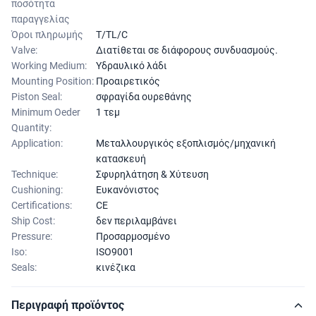
ποσότητα
παραγγελίας
Όροι πληρωμής
T/TL/C
Valve:
Διατίθεται σε διάφορους συνδυασμούς.
Working Medium:
Υδραυλικό λάδι
Mounting Position:
Προαιρετικός
Piston Seal:
σφραγίδα ουρεθάνης
Minimum Oeder
1 τεμ
Quantity:
Application:
Μεταλλουργικός εξοπλισμός/μηχανική
κατασκευή
Technique:
Σφυρηλάτηση & Χύτευση
Cushioning:
Ευκανόνιστος
Certifications:
CE
Ship Cost:
δεν περιλαμβάνει
Pressure:
Προσαρμοσμένο
Iso:
ISO9001
Seals:
κινέζικα
Περιγραφή προϊόντος