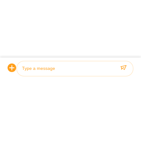
Photo
Video Call
Audio Call