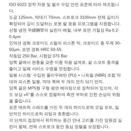
ISO 6022 장착 차원 및 필수 수압 안전 표준에 따라 제조됩니
다.
도공 125mm, 막대기 70mm, 스트로크 3100mm 전체 길이가
확장되어 깊이 도달하는 로봇 팔 응용 프로그램을 지원합니다.
선형 냉면 무縫鋼管의 실린더 배럴, 내부 표면 거칠성 Ra 0.2-
0.4μm
인덕션 경화 크로미드 스틸의 피스톤 막, 크로미드 층 두께 30-
50μm, 표면 경화 HRC 50-55.
작동압 250 Bar, 시험압 375 Bar
양쪽 끝에서 완충을 갖춘 이중 작용 설계로, 끝 스코트 충격을
줄이고 밀폐 서비스 수명을 연장합니다.
밀봉 시스템: 수입된 폴리우레탄 (PU) + 니트릴 (NBR) 조합 막
대와 피스톤 밀봉, 막대 쪽에 두 개의 먼지 닦기 반지.
양쪽 끝은 MP5형 구형 평면 베어링으로 장착되어 있으며, 각
도 보상 ±5°를 스스로 정렬하여 측면 부하로 인한 손상의 위험
을 줄입니다.
표준 메트릭 스레드를 가진 두 개의 하이드로릭 오일 포트, 일
반적인 하이드로릭 피팅과 호환됩니다.
각 단계의 접점에서 위치하는 중간 안내 고리를 가진 망원경 실
린더 몸체, 전체 스트로크 동안 동심 정렬을 보장합니다.