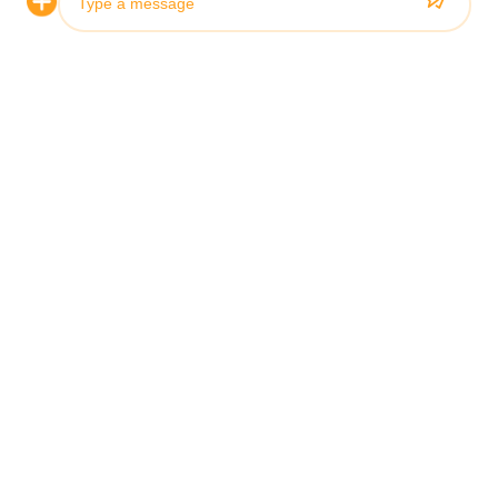
Photo
Video Call
Audio Call
Certificación y Calidad
Nuestros cilindros hidráulicos cumplen con rigurosos
estándares de calidad y están certificados por las principales
sociedades de clasificación, incluidas ABS, Lloyds y SGS.