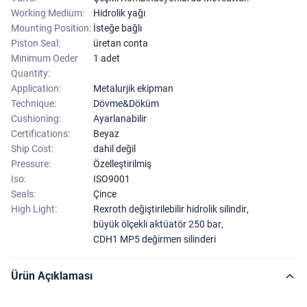
Working Medium:
Hidrolik yağı
Mounting Position:
İsteğe bağlı
Piston Seal:
üretan conta
Minimum Oeder
1 adet
Quantity:
Application:
Metalurjik ekipman
Technique:
Dövme&Döküm
Cushioning:
Ayarlanabilir
Certifications:
Beyaz
Ship Cost:
dahil değil
Pressure:
Özelleştirilmiş
Iso:
ISO9001
Seals:
Çince
High Light:
Rexroth değiştirilebilir hidrolik silindir
,
büyük ölçekli aktüatör 250 bar
,
CDH1 MP5 değirmen silinderi
Ürün Açıklaması