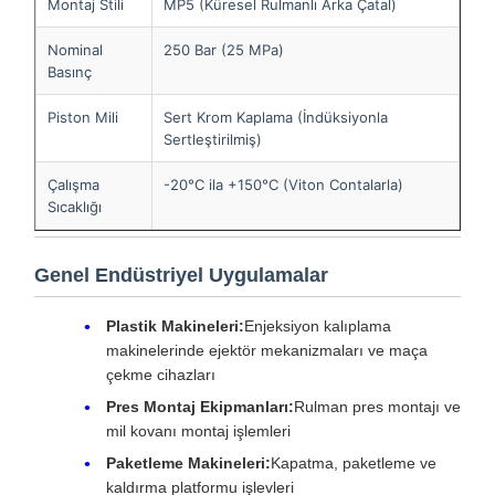
Montaj Stili
MP5 (Küresel Rulmanlı Arka Çatal)
Nominal
250 Bar (25 MPa)
Basınç
Piston Mili
Sert Krom Kaplama (İndüksiyonla
Sertleştirilmiş)
Çalışma
-20°C ila +150°C (Viton Contalarla)
Sıcaklığı
Genel Endüstriyel Uygulamalar
Plastik Makineleri:
Enjeksiyon kalıplama
makinelerinde ejektör mekanizmaları ve maça
çekme cihazları
Pres Montaj Ekipmanları:
Rulman pres montajı ve
mil kovanı montaj işlemleri
Paketleme Makineleri:
Kapatma, paketleme ve
kaldırma platformu işlevleri