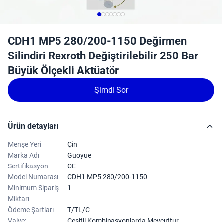
CDH1 MP5 280/200-1150 Değirmen
Silindiri Rexroth Değiştirilebilir 250 Bar
Büyük Ölçekli Aktüatör
Şimdi Sor
Ürün detayları
Menşe Yeri
Çin
Marka Adı
Guoyue
Sertifikasyon
CE
Model Numarası
CDH1 MP5 280/200-1150
Minimum Sipariş
1
Miktarı
Ödeme Şartları
T/TL/C
Valve:
Çeşitli Kombinasyonlarda Mevcuttur.