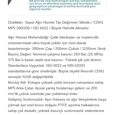
Özellikler: Süper Ağır Hizmet Tipi Değirmen Silindiri / CDH1
MP5 280/200 / ISO 6022 / Büyük Hidrolik Aktüatör
Ağır Hizmet Mühendisliği: Çelik fabrikaları ve madencilik
ortamlarındaki ultra büyük yükler için özel olarak
tasarlanmıştır. 280mm Çap / 200mm Çubuk / 1150mm Strok.
Basınç Değeri: Nominal çalışma basıncı 250 Bar (25 MPa);
375 Bar'a kadar statik test basıncı. Yüksek pik yük direnci.
Standartlara Uygunluk: ISO 6022 ve DIN 24333
standartlarına göre üretilmiştir. Büyük ölçekli Rexroth CDH1
serisiyle %100 değiştirilebilir.
Montaj Stili: Entegre yüksek yüklü küresel rulmanlara sahip
MP5 Arka Çatal. Açısal yanlış hizalamayı giderir ve 200
mm'lik çubuk üzerinde yan yüklemeyi önler.
Gelişmiş Sızdırmazlık: Aşırı frekans ve ağır titreşimlerle başa
çıkmak için özel bronz dolgulu PTFE aşınma halkalarına
sahip çok dudaklı, yüksek basınçlı sızdırmazlık sistemlerine