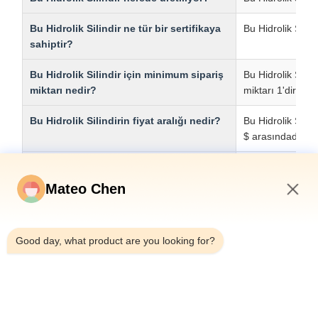
Bu Hidrolik Silindir ne tür bir sertifikaya
Bu Hidrolik Silind
sahiptir?
Bu Hidrolik Silindir için minimum sipariş
Bu Hidrolik Silin
miktarı nedir?
miktarı 1'dir.
Bu Hidrolik Silindirin fiyat aralığı nedir?
Bu Hidrolik Silind
$ arasındadır.
Bu Hidrolik Silindir nakliye için nasıl
Bu Hidrolik Silin
paketlenir?
paketlenmiştir.
Mateo Chen
Bu Hidrolik Silindirin teslim süresi nedir?
Bu Hidrolik Silin
6:35 AM
gündür.
Good day, what product are you looking for?
Bu Hidrolik Silindir için kabul edilen
Bu Hidrolik Silin
ödeme koşulları nelerdir?
koşulları T/T ve 