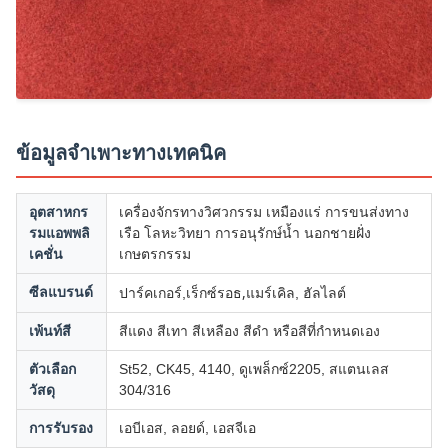
ข้อมูลจำเพาะทางเทคนิค
อุตสาหกร
เครื่องจักรทางวิศวกรรม เหมืองแร่ การขนส่งทาง
รมแอพพลิ
เรือ โลหะวิทยา การอนุรักษ์น้ำ นอกชายฝั่ง
เคชั่น
เกษตรกรรม
เร็กซ์รอธ,
ซีลแบรนด์
ปาร์คเกอร์,
แมร์เคิล, ฮัลไลต์
เพ้นท์สี
สีแดง สีเทา สีเหลือง สีดำ หรือสีที่กำหนดเอง
ตัวเลือก
St52, CK45, 4140, ดูเพล็กซ์2205, สแตนเลส
วัสดุ
304/316
การรับรอง
เอบีเอส, ลอยด์, เอสจีเอ