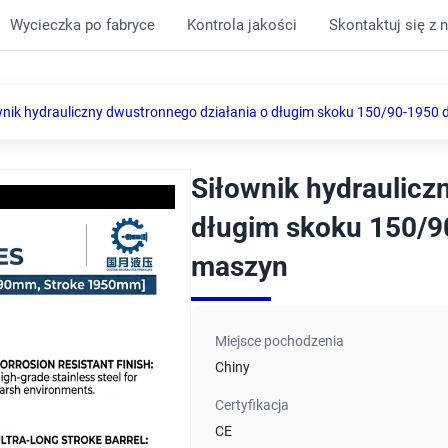
Wycieczka po fabryce
Kontrola jakości
Skontaktuj się z 
wnik hydrauliczny dwustronnego działania o długim skoku 150/90-1950 d
Siłownik hydraulicz
długim skoku 150/90
maszyn
Miejsce pochodzenia
Chiny
Certyfikacja
CE