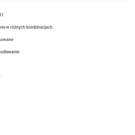
01
ne w różnych kombinacjach.
sowane
i odlewanie
i