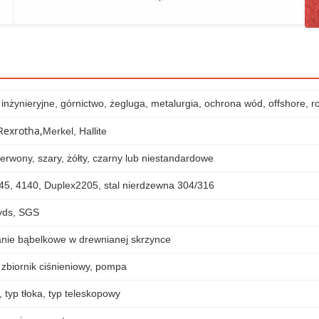
nżynieryjne, górnictwo, żegluga, metalurgia, ochrona wód, offshore, r
Rexrotha,
Merkel, Hallite
erwony, szary, żółty, czarny lub niestandardowe
45, 4140, Duplex2205, stal nierdzewna 304/316
yds, SGS
ie bąbelkowe w drewnianej skrzynce
 zbiornik ciśnieniowy, pompa
, typ tłoka, typ teleskopowy