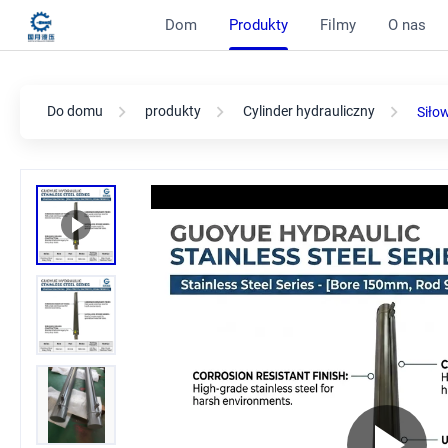
Dom
Produkty
Filmy
O nas
Do domu
produkty
Cylinder hydrauliczny
Siło