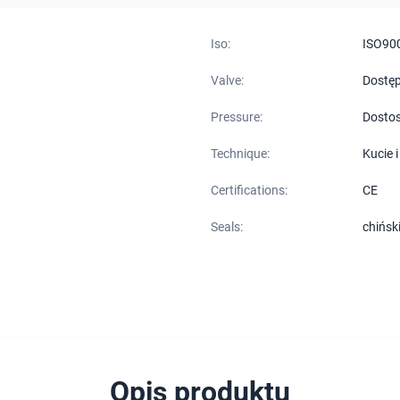
Iso:
ISO90
Valve:
Dostęp
Pressure:
Dosto
Technique:
Kucie 
Certifications:
CE
Seals:
chińsk
Opis produktu