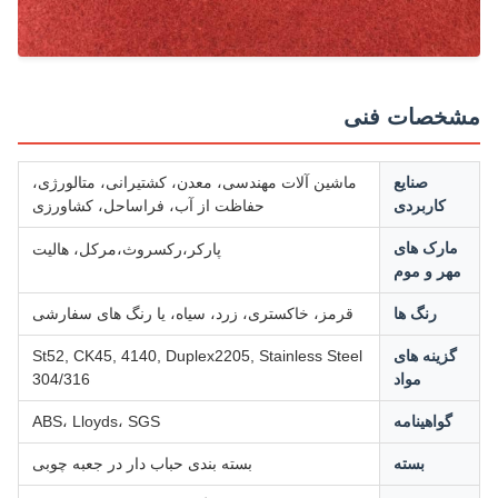
خصات فنی
صنایع
ماشین آلات مهندسی، معدن، کشتیرانی، متالورژی،
کاربردی
حفاظت از آب، فراساحل، کشاورزی
رکسروث،
مارک های
پارکر،
مرکل، هالیت
مهر و موم
رنگ ها
قرمز، خاکستری، زرد، سیاه، یا رنگ های سفارشی
گزینه های
St52, CK45, 4140, Duplex2205, Stainless Steel
مواد
304/316
گواهینامه
ABS، Lloyds، SGS
بسته
بسته بندی حباب دار در جعبه چوبی