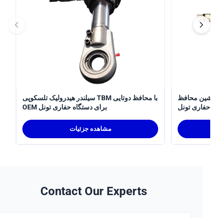
سیلندر هیدرولیک تلسکوپی
سیلندر هیدرولیک تلسکوپی TBM با محافظ دوتایی
ری تونل
OEM برای دستگاه حفاری تونل
مشاهده جزئیات
Contact Our Experts