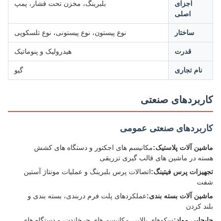
اجزای
بلبرینگ، مخزن تحت فشار، پمپ
اصلی
ساختار
نوع پیستون، نوع پیستونی، نوع تلسکوپی
قدرت
هیدرولیک و پنوماتیک
نام تجاری
گیو
ربردهای صنعتی
ربردهای صنعتی عمومی
ین آلات پلاستیک:
مکانیسم های اجکتور و دستگاه های کشش
ه در ماشین های قالب گیری تزریقی
یزات پرس فیتینگ:
اتصالات پرس بلبرینگ و عملیات مونتاژ آستین
ت
ین آلات بسته بندی:
عملکردهای پلت فرم دربندی، بسته بندی و
د کردن
جایی مواد:
سکوهای بالابر، مکانیسم های چرخاندن، و دستگاه های