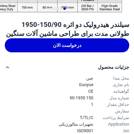
سیلندر هیدرولیک دو اثره 150/90-1950
لانی مدت برای طراحی ماشین آلات سنگین
درخواست الان
ئیات محصول
 مبدا
چین
 تجاری
Guoyue
هینامه
CE
ره مدل
150 90-1950
قل مقدار
1
ارش
یط پرداخت
T/TL/C
Applicati
تجهیزات متالورژیکی
ISO9001