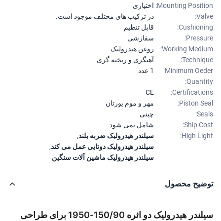
Mounting Positi
اختیاری
Val
در ترکیب های مختلف موجود است.
Cushioni
قابل تنظیم
Pressu
سفارشی
Working Medi
روغن هیدرولیک
Techniq
آهنگری و ریخته گری
Minimum Oe
1 عدد
Quanti
CE
Certificatio
Piston Se
مهر و موم یورتان
Sea
چینی
Ship Co
شامل نمی شود
High Lig
سیلندر هیدرولیک ضربه بلند
,
سیلندر هیدرولیک دوتایی عمل می کند
,
سیلندر هیدرولیک ماشین آلات سنگین
ضیح محصول
سیلندر هیدرولیک دو اثره 150/90-1950 برای طراحی