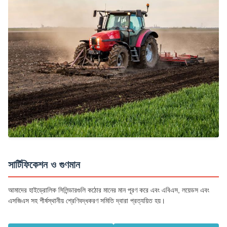
সার্টিফিকেশন ও গুণমান
আমাদের হাইড্রোলিক সিলিন্ডারগুলি কঠোর মানের মান পূরণ করে এবং এবিএস, লয়েডস এবং
এসজিএস সহ শীর্ষস্থানীয় শ্রেণিবদ্ধকরণ সমিতি দ্বারা প্রত্যয়িত হয়।