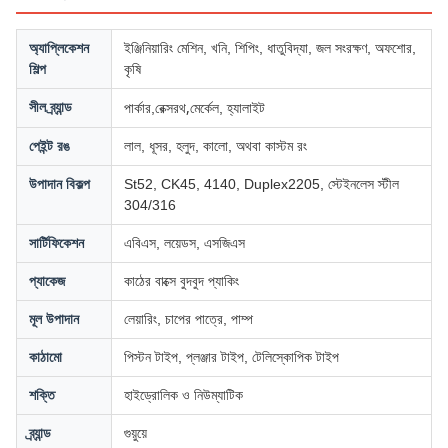
অ্যাপ্লিকেশন
ইঞ্জিনিয়ারিং মেশিন, খনি, শিপিং, ধাতুবিদ্যা, জল সংরক্ষণ, অফশোর,
শিল্প
কৃষি
রেক্সরথ,
সীল ব্র্যান্ড
পার্কার,
মের্কেল, হ্যালাইট
পেইন্ট রঙ
লাল, ধূসর, হলুদ, কালো, অথবা কাস্টম রং
উপাদান বিকল্প
St52, CK45, 4140, Duplex2205, স্টেইনলেস স্টীল
304/316
সার্টিফিকেশন
এবিএস, লয়েডস, এসজিএস
প্যাকেজ
কাঠের বাক্সে বুদবুদ প্যাকিং
মূল উপাদান
লেয়ারিং, চাপের পাত্রে, পাম্প
কাঠামো
পিস্টন টাইপ, প্লঞ্জার টাইপ, টেলিস্কোপিক টাইপ
শক্তি
হাইড্রোলিক ও নিউম্যাটিক
ব্র্যান্ড
গুয়ুয়ে