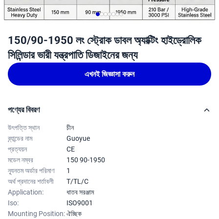
150/90-1950 লং স্ট্রোক ডাবল অ্যাক্টিং হাইড্রোলিক
সিলিন্ডার ভারী যন্ত্রপাতি ডিজাইনের জন্য
এখনই জিজ্ঞাসা করুন
পণ্যের বিবরণ
উৎপত্তি স্থান
চীন
ব্র্যান্ডের নাম
Guoyue
প্রত্যয়ন
CE
মডেল নম্বর
150 90-1950
ন্যূনতম অর্ডার পরিমাণ
1
অর্থ প্রদানের শর্তাবলী
T/TL/C
Application:
ধাতব সরঞ্জাম
Iso:
ISO9001
Mounting Position:
ঐচ্ছিক